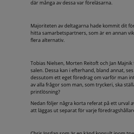
där många av dessa var föreläsarna.
Majoriteten av deltagarna hade kommit dit för
hitta samarbetspartners, som är en annan vikti
flera alternativ.
Tobias Nielsen, Morten Reitoft och Jan Majnik 
salen. Dessa kan i efterhand, bland annat, se
dessutom ett eget föredrag om varför man inte
av alla frågor som man, som tryckeri, ska stäl
printlösning?
Nedan följer några korta referat på ett urval 
att läggas ut separat för varje föredragshållar
Chris Jordan som är en känd konsult inom try