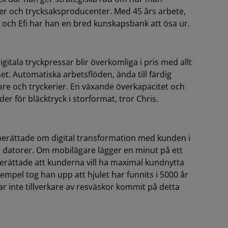
rer och trycksaksproducenter. Med 45 års arbete,
och Efi har han en bred kunskapsbank att ösa ur.
igitala tryckpressar blir överkomliga i pris med allt
t. Automatiska arbetsflöden, ända till färdig
are och tryckerier. En växande överkapacitet och
er för bläcktryck i storformat, tror Chris.
 berättade om digital transformation med kunden i
 än datorer. Om mobilägare lägger en minut på ett
berättade att kunderna vill ha maximal kundnytta
empel tog han upp att hjulet har funnits i 5000 år
ar inte tillverkare av resväskor kommit på detta