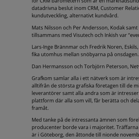
för CRM barometern som är en marknadsunde
datadrivna beslut inom CRM, Customer Relatio
kundutveckling, alternativt kundvård.
Mats Nilsson och Per Andersson, Kodak samt M
tillsammans med Visutech och Inkish var “eve
Lars-Inge Brännmar och Fredrik Noren, Eski
fika utomhus mellan snöbyarna på onsdagen.
Dan Hermansson och Torbjörn Peterson, Net
Grafkom samlar alla i ett nätverk som är int
alltifrån de största grafiska företagen till de 
leverantörer samt alla andra som är intress
plattform där alla som vill, får berätta och d
framåt.
Med tanke på de intressanta ämnen som förel
producenter borde vara i majoritet. Träffarna
är i Göteborg, den åttonde till nionde novemb