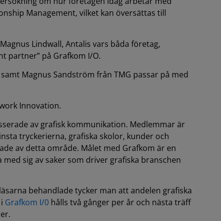
rsökning om hur företagen idag arbetar med
nship Management, vilket kan översättas till
agnus Lindwall, Antalis vars båda företag,
nt partner” på Grafkom I/O.
ls, samt Magnus Sandström från TMG passar på med
work Innovation.
resserade av grafisk kommunikation. Medlemmar är
minsta tryckerierna, grafiska skolor, kunder och
erade av detta område. Målet med Grafkom är en
ela med sig av saker som driver grafiska branschen
äsarna behandlade tycker man att andelen grafiska
 i
Grafkom I/0
hålls två gånger per år och nästa träff
er.