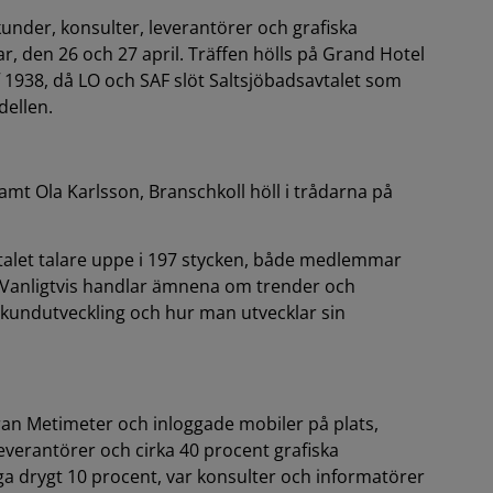
under, konsulter, leverantörer och grafiska
r, den 26 och 27 april. Träffen hölls på Grand Hotel
 1938, då LO och SAF slöt Saltsjöbadsavtalet som
dellen.
mt Ola Karlsson, Branschkoll höll i trådarna på
talet talare uppe i 197 stycken, både medlemmar
. Vanligtvis handlar ämnena om trender och
kundutveckling och hur man utvecklar sin
n Metimeter och inloggade mobiler på plats,
everantörer och cirka 40 procent grafiska
ga drygt 10 procent, var konsulter och informatörer