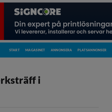
START
MAGASINET
ANNONSERA
PLATSANNONSER
ksträff i