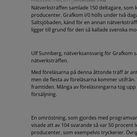
PUBLICERAD: 5 MAJ 2017
UPPDATERAD: 5 MAJ
Nätverksträffen samlade 150 deltagare, som k
producenter. Grafkom I/0 hölls under två daga
Saltsjöbaden, känd för en annan nätverksträff
ligger till grund för den så kallade svenska mo
Ulf Sunnberg, nätverksansvarig för Grafkom sa
nätverksträffen.
Med föreläsarna på denna åttonde träff är an
men de flesta av föreläsarna kommer utifrån
framtiden. Många av föreläsningarna tog upp 
försäljning.
En omröstning, som gjordes med programvara
visade att av 104 svarande så var 50 procent l
producenter, som exempelvis tryckerier. Övri