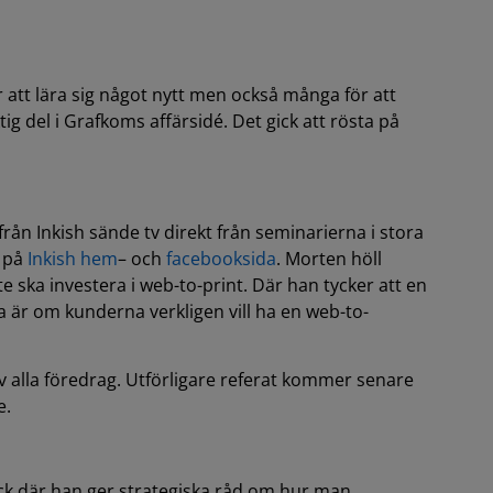
 att lära sig något nytt men också många för att
g del i Grafkoms affärsidé. Det gick att rösta på
från Inkish sände tv direkt från seminarierna i stora
s på
Inkish hem
– och
facebooksida
. Morten höll
 ska investera i web-to-print. Där han tycker att en
la är om kunderna verkligen vill ha en web-to-
av alla föredrag. Utförligare referat kommer senare
e.
ck där han ger strategiska råd om hur man