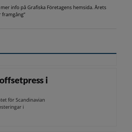
, mer info på Grafiska Företagens hemsida. Årets
ör framgång”
offsetpress i
atet för Scandinavian
esteringar i