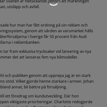
där Svanen är heltäckande genom att märkningen
kan, utsläpp och avfall.
visade hur man har fått ordning på sin reklam och
ringssystem, genom att vården av varumärket hålls
erförsäljarna i Sverige får 50 procent från Audi
llarna i reklambanken.
n tar fram exklusiva trycksaker vid lansering av nya
kommer det att lanseras fem nya bilmodeller.
ahl och publiken genom att upprepa jag är en stark
ns stöd. Vilket gjorde henne starkare i armen. Johan
bland annat, bli bättre på försäljning.
ll ett föredrag om kundutveckling. Där hon
pen viktigaste prioriteringar. Charlotte redogjorde