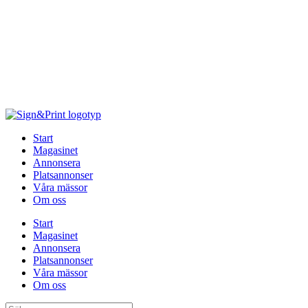
Hoppa
till
innehåll
Start
Magasinet
Annonsera
Platsannonser
Våra mässor
Om oss
Start
Magasinet
Annonsera
Platsannonser
Våra mässor
Om oss
Sök