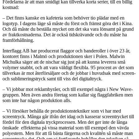
Fördelarna är att man smidigt kan tillverka korta serier, till en billig
kostnad:
– Det finns kanske en kafeteria som behöver tio plädar med en
logotyp. I dagens läge så måste du först och främst göra det i Kina.
Och då måste du beställa mycket om det ska vara lönsamt på grund
av fraktkostnaderna. Det är också tidskrävande och du måste ha
framförhållning.
Interflagg AB har producerat flaggor och banderoller i över 23 år,
kontoret finns i Malmö och produktionen sker i Polen. Malwin
Michulka säger att de nischar sig just på att kunna leverera små
volymer snabbt, och att vara väldigt flexibla. 95 procent av det som
tillverkas är mot återförsäljare och de jobbar i huvudsak med screen-
och sublimeringstryck samt till viss del digitaltryck.
– Vi jobbar mot reklambyråer, och till exempel några i New Wave-
gruppen. Men även andra företag som kallar sig flaggfabriken men
som inte har någon produktion alls.
– Vi försöker behålla de produktionstekniker som vi har med
screentryck. Många går ifrån det idag och kasserar screentrycket till
fördel för den digitala tryckprocessen. Men det ger inte de långa
önskade effekterna på vissa material som till exempel den vävda
polyestern. Men för att få bästa färgerna och kvalitén så måste man
screentrycka det. Och om vi fortfarande behåller den tekniken så