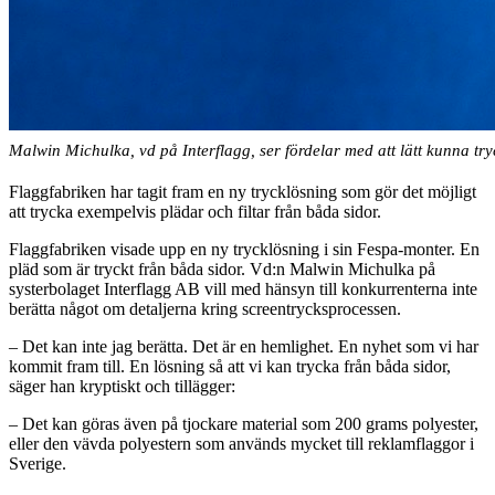
Malwin Michulka, vd på Interflagg, ser fördelar med att lätt kunna try
Flaggfabriken har tagit fram en ny trycklösning som gör det möjligt
att trycka exempelvis plädar och filtar från båda sidor.
Flaggfabriken visade upp en ny trycklösning i sin Fespa-monter. En
pläd som är tryckt från båda sidor. Vd:n Malwin Michulka på
systerbolaget Interflagg AB vill med hänsyn till konkurrenterna inte
berätta något om detaljerna kring screentrycksprocessen.
– Det kan inte jag berätta. Det är en hemlighet. En nyhet som vi har
kommit fram till. En lösning så att vi kan trycka från båda sidor,
säger han kryptiskt och tillägger:
– Det kan göras även på tjockare material som 200 grams polyester,
eller den vävda polyestern som används mycket till reklamflaggor i
Sverige.