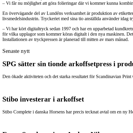
– Vi får nu möjlighet att göra folieringar där vi kommer kunna kombinera
En övervägande del av Lundéns verksamhet är produktion av etiketter. O
livsmedelsindustrin. Tryckeriet med sina tio anställda använder idag t
– Vi har kört digitaltryck sedan 1997 och har en upparbetad kundkrets
för vilka upplagor som kommer köras digitalt i den nya maskinen. Det 
Installationen av tryckpressen är planerad till mitten av mars månad.
Senaste nytt
SPG sätter sin tionde arkoffsetpress i pro
Den ökade aktiviteten och det starka resultatet för Scandinavian Print Gr
Stibo investerar i arkoffset
Stibo Complete i danska Horsens har precis tecknat avtal om en ny