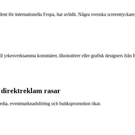
ent för internationella Fespa, har avlidit. Några svenska screentrycka
ll yrkesverksamma konstnärer, illustratörer eller grafisk designers f
h direktreklam rasar
tmedia, eventmarknadsföring och butikspromotion ökar.