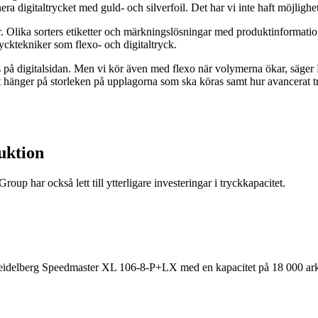
 digitaltrycket med guld- och silverfoil. Det har vi inte haft möjlighet t
lika sorters etiketter och märkningslösningar med produktinformation för 
rycktekniker som flexo- och digitaltryck.
 på digitalsidan. Men vi kör även med flexo när volymerna ökar, säger 
hänger på storleken på upplagorna som ska köras samt hur avancerat try
duktion
oup har också lett till ytterligare investeringar i tryckkapacitet.
 Heidelberg Speedmaster XL 106-8-P+LX med en kapacitet på 18 000 ark