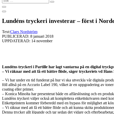
…
Lundéns tryckeri investerar – först i Nor
Text:
Claes Nordström
PUBLICERAD: 8 januari 2018
UPPDATERAD: 14 november
Lundéns tryckeri i Partille har lagt vantarna på en digital tryc
– Vi räknar med att få ett bättre flöde, säger tryckeriets vd Hans
– Vi har under en tid funderat på hur vi ska utveckla vår digitala pr
föll alltså på en Accurio Label 190, vilket är en uppgradering av tone
coating eller primer.
– Konica Minolta har presenterat både en affärslösning och en produk
Lundéns tryckeri väljer också att komplettera etikettskrivaren med k
Etikettprintern kommer förberedd med en bypass för möjlighet att kör
– Vi räknar med att få ett bättre flöde och att kunna sköta produktionen
Denna trycker allt löpande och tar sedan det vidare och efterbearbetar