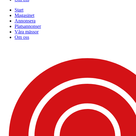
Start
Magasinet
Annonsera
Platsannonser
Våra mässor
Om oss