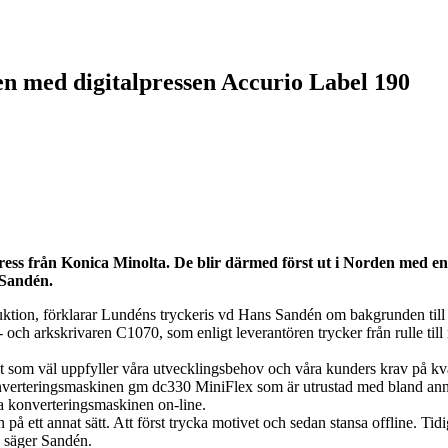
den med digitalpressen Accurio Label 190
kpress från Konica Minolta. De blir därmed först ut i Norden med e
 Sandén.
oduktion, förklarar Lundéns tryckeris vd Hans Sandén om bakgrunden till
r- och arkskrivaren C1070, som enligt leverantören trycker från rulle til
t som väl uppfyller våra utvecklingsbehov och våra kunders krav på kv
onverteringsmaskinen gm dc330 MiniFlex som är utrustad med bland annat
a konverteringsmaskinen on-line.
 på ett annat sätt. Att först trycka motivet och sedan stansa offline. Ti
, säger Sandén.