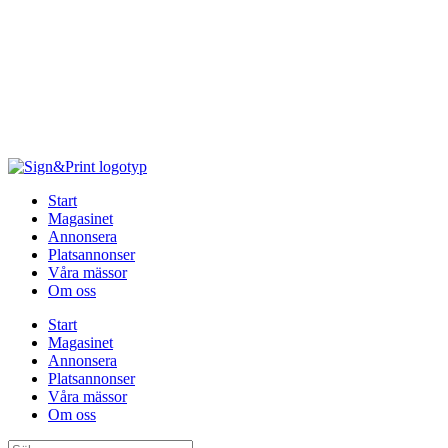
Hoppa
till
innehåll
Start
Magasinet
Annonsera
Platsannonser
Våra mässor
Om oss
Start
Magasinet
Annonsera
Platsannonser
Våra mässor
Om oss
Sök