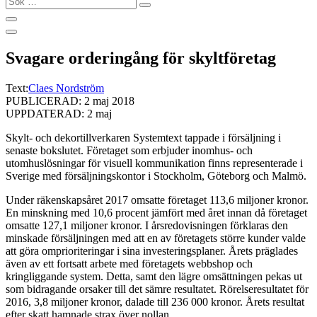
…
Svagare orderingång för skyltföretag
Text:
Claes Nordström
PUBLICERAD: 2 maj 2018
UPPDATERAD: 2 maj
Skylt- och dekortillverkaren Systemtext tappade i försäljning i
senaste bokslutet. Företaget som erbjuder inomhus- och
utomhuslösningar för visuell kommunikation finns representerade i
Sverige med försäljningskontor i Stockholm, Göteborg och Malmö.
Under räkenskapsåret 2017 omsatte företaget 113,6 miljoner kronor.
En minskning med 10,6 procent jämfört med året innan då företaget
omsatte 127,1 miljoner kronor. I årsredovisningen förklaras den
minskade försäljningen med att en av företagets större kunder valde
att göra omprioriteringar i sina investeringsplaner. Årets präglades
även av ett fortsatt arbete med företagets webbshop och
kringliggande system. Detta, samt den lägre omsättningen pekas ut
som bidragande orsaker till det sämre resultatet. Rörelseresultatet för
2016, 3,8 miljoner kronor, dalade till 236 000 kronor. Årets resultat
efter skatt hamnade strax över nollan.