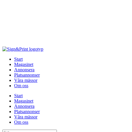
Hoppa
till
innehåll
Start
Magasinet
Annonsera
Platsannonser
Våra mässor
Om oss
Start
Magasinet
Annonsera
Platsannonser
Våra mässor
Om oss
Sök