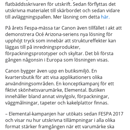
flatbäddsskrivaren för utskrift. Sedan förflyttas det
utskrivna materialet till skärbordet och sedan vidare
till avläggningspallen. Mer läsning om detta
här.
På årets Fespa-mässa tar Canon även tillfället i akt att
demonstrera Océ Arizona-seriens nya lösning för
upphöjt tryck som innebär att struktureffekter kan
läggas till på inredningsprodukter,
förpackningsprototyper och skyltar. Det bli första
gången någonsin i Europa som lösningen visas.
Canon bygger även upp en butiksmiljö. En
kvartersbutik för att visa applikationers olika
användningsområden. En konceptkampanj för ett
fiktivt skönhetsvarumärke, Elemental. Butiken
innehåller bland annat vinylgolv, förpackningar,
väggmålningar, tapeter och kakelplattor finnas.
– Elemental-kampanjen har utökats sedan FESPA 2017
och visar nu hur utskrivna tillämpningar i alla olika
format stärker framgången när ett varumärke ska