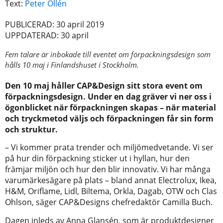
Text:
Peter Ollén
PUBLICERAD: 30 april 2019
UPPDATERAD: 30 april
Fem talare är inbokade till eventet om förpackningsdesign som
hålls 10 maj i Finlandshuset i Stockholm.
Den 10 maj håller CAP&Design sitt stora event om
förpackningsdesign. Under en dag gräver vi ner oss i
ögonblicket när förpackningen skapas – när material
och tryckmetod väljs och förpackningen får sin form
och struktur.
– Vi kommer prata trender och miljömedvetande. Vi ser
på hur din förpackning sticker ut i hyllan, hur den
främjar miljön och hur den blir innovativ. Vi har många
varumärkesägare på plats – bland annat Electrolux, Ikea,
H&M, Oriflame, Lidl, Biltema, Orkla, Dagab, OTW och Clas
Ohlson, säger CAP&Designs chefredaktör Camilla Buch.
Dagen inleds av Anna Glansén, som är produktdesigner