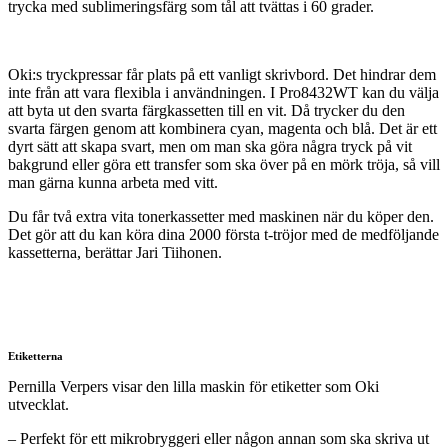
trycka med sublimeringsfärg som tål att tvättas i 60 grader.
Oki:s tryckpressar får plats på ett vanligt skrivbord. Det hindrar dem
inte från att vara flexibla i användningen. I Pro8432WT kan du välja
att byta ut den svarta färgkassetten till en vit. Då trycker du den
svarta färgen genom att kombinera cyan, magenta och blå. Det är ett
dyrt sätt att skapa svart, men om man ska göra några tryck på vit
bakgrund eller göra ett transfer som ska över på en mörk tröja, så vill
man gärna kunna arbeta med vitt.
Du får två extra vita tonerkassetter med maskinen när du köper den.
Det gör att du kan köra dina 2000 första t-tröjor med de medföljande
kassetterna, berättar Jari Tiihonen.
Etiketterna
Pernilla Verpers visar den lilla maskin för etiketter som Oki
utvecklat.
– Perfekt för ett mikrobryggeri eller någon annan som ska skriva ut