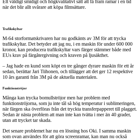
Ett väldigt smidigt och högkvalitativt sätt att få fram ramar i en tid
när det blir allt svårare att köpa filmsättare.
Trafikskyltar
M-64 storformatskrivaren har nu godkänts av 3M för att trycka
trafikskyltar. Det betyder att jag nu, i en maskin för under 600 000
kronor, kan producera trafikskyltar vars färger stämmer både med
EUs krav på färgåtergivning och kraven på ljusäkthet.
– Jag hade en kund som köpt en tre gånger dyrare maskin för ett år
sedan, berättar Jari Tiihonen, och tillägger att det ger 12 respektive
10 års garanti från 3M på de aktuella materialen.
Funktionströjor
Många kan trycka bomullströjor men har problem med
funktionströjorna, som ju inte tål så hög temperatur i sublimeringen,
när färgen ska överföras från det tryckta transferpapperet till plagget.
Sedan är nästa problem att man inte kan tvätta i mer än 40 grader,
utan att trycket tar skada.
Det senare problemet har nu en lösning hos Oki. I samma maskin
som ovan användes för att göra screenramar, kan man nu också