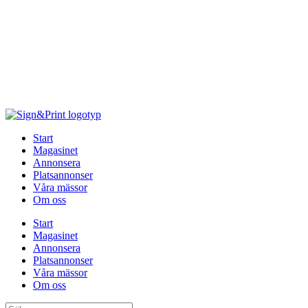
Hoppa
till
innehåll
Start
Magasinet
Annonsera
Platsannonser
Våra mässor
Om oss
Start
Magasinet
Annonsera
Platsannonser
Våra mässor
Om oss
Sök