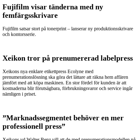
Fujifilm visar tänderna med ny
femfärgsskrivare
Fujifilm satsar stort på tonerprint – lanserar ny produktionsskrivare
och kontorsserie.
Xeikon tror på prenumererad labelpress
Xeikons nya enklare etikettpress Ecolyne med
prenumerationslösning ska göra det lättare att räkna hem affären
jämfört med att köpa maskinen. En stor fördel för kunden är att
kostnaderna blir förutsägbara, förbrukningsvaror och service ingår
nämligen i priset.
”Marknadssegmentet behöver en mer
professionell press”
Xeikons vd Walter Benz vill att de med prenumerationsmodellen på