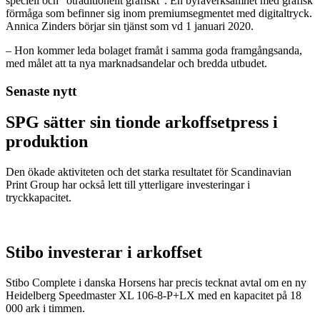
speciell och ”otraditionellt grafiskt”. En byråverksamhet med grafisk
förmåga som befinner sig inom premiumsegmentet med digitaltryck.
Annica Zinders börjar sin tjänst som vd 1 januari 2020.
– Hon kommer leda bolaget framåt i samma goda framgångsanda,
med målet att ta nya marknadsandelar och bredda utbudet.
Senaste nytt
SPG sätter sin tionde arkoffsetpress i
produktion
Den ökade aktiviteten och det starka resultatet för Scandinavian
Print Group har också lett till ytterligare investeringar i
tryckkapacitet.
Stibo investerar i arkoffset
Stibo Complete i danska Horsens har precis tecknat avtal om en ny
Heidelberg Speedmaster XL 106-8-P+LX med en kapacitet på 18
000 ark i timmen.