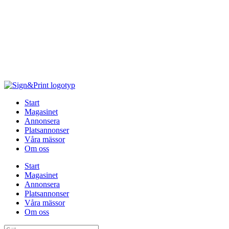
Hoppa
till
innehåll
Start
Magasinet
Annonsera
Platsannonser
Våra mässor
Om oss
Start
Magasinet
Annonsera
Platsannonser
Våra mässor
Om oss
Sök