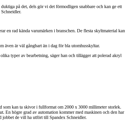
vi duktiga på det, dels gör vi det förmodligen snabbare och kan ge ett
x Schneidler.
rar en rad kända varumärken i branschen. De flesta skyltmaterial kan
m även är väl gångbart än i dag för bla utomhusskyltar.
å olika typer av bearbetning, säger han och tillägger att polerad akryl
ord som kan ta skivor i fullformat om 2000 x 3000 millimeter storlek.
ses ut. En högre grad av automation kommer med maskinen och den har
 jobbet de vill ha utfört till Spandex Schneidler.