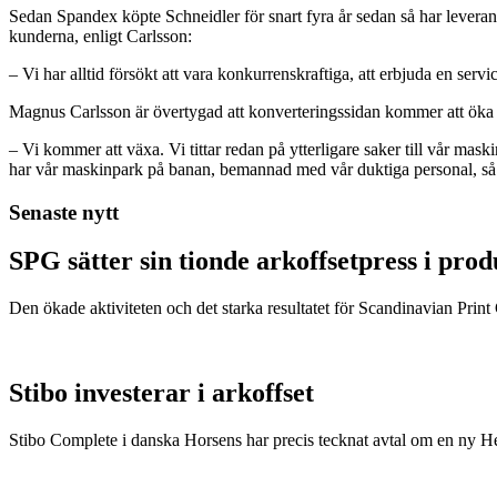
Sedan Spandex köpte Schneidler för snart fyra år sedan så har leverantö
kunderna, enligt Carlsson:
– Vi har alltid försökt att vara konkurrenskraftiga, att erbjuda en servi
Magnus Carlsson är övertygad att konverteringssidan kommer att öka y
– Vi kommer att växa. Vi tittar redan på ytterligare saker till vår mas
har vår maskinpark på banan, bemannad med vår duktiga personal, så sn
Senaste nytt
SPG sätter sin tionde arkoffsetpress i pro
Den ökade aktiviteten och det starka resultatet för Scandinavian Print Gr
Stibo investerar i arkoffset
Stibo Complete i danska Horsens har precis tecknat avtal om en ny