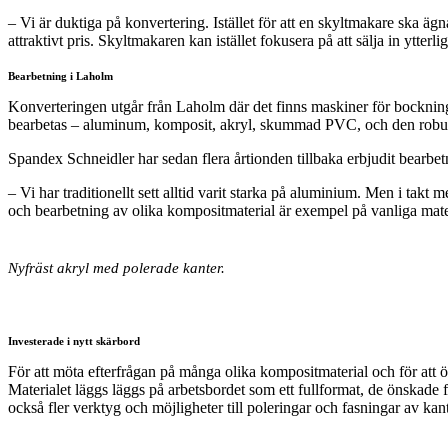
– Vi är duktiga på konvertering. Istället för att en skyltmakare ska ägn
attraktivt pris. Skyltmakaren kan istället fokusera på att sälja in ytter
Bearbetning i Laholm
Konverteringen utgår från Laholm där det finns maskiner för bockning
bearbetas – aluminum, komposit, akryl, skummad PVC, och den robu
Spandex Schneidler har sedan flera årtionden tillbaka erbjudit bearbe
– Vi har traditionellt sett alltid varit starka på aluminium. Men i takt 
och bearbetning av olika kompositmaterial är exempel på vanliga mater
Nyfräst akryl med polerade kanter.
Investerade i nytt skärbord
För att möta efterfrågan på många olika kompositmaterial och för att ök
Materialet läggs läggs på arbetsbordet som ett fullformat, de önskad
också fler verktyg och möjligheter till poleringar och fasningar av kant