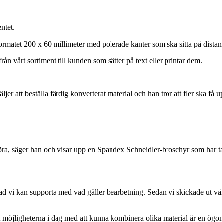
ntet.
rmatet 200 x 60 millimeter med polerade kanter som ska sitta på distan
ån vårt sortiment till kunden som sätter på text eller printar dem.
er att beställa färdig konverterat material och han tror att fler ska få
n göra, säger han och visar upp en Spandex Schneidler-broschyr som har t
vad vi kan supporta med vad gäller bearbetning. Sedan vi skickade ut vå
tt möjligheterna i dag med att kunna kombinera olika material är en ög