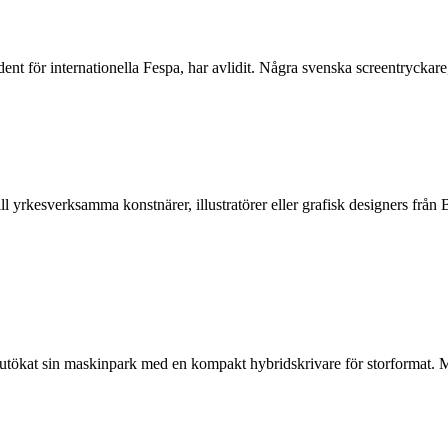
ent för internationella Fespa, har avlidit. Några svenska screentrycka
ll yrkesverksamma konstnärer, illustratörer eller grafisk designers f
 utökat sin maskinpark med en kompakt hybridskrivare för storformat.