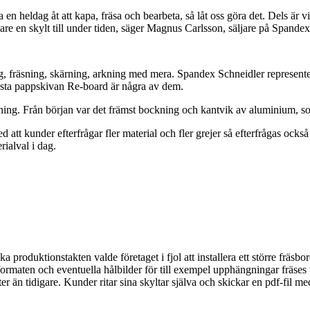
a en heldag åt att kapa, fräsa och bearbeta, så låt oss göra det. Dels är 
ligare en skylt till under tiden, säger Magnus Carlsson, säljare på Spande
, fräsning, skärning, arkning med mera. Spandex Schneidler represente
sta pappskivan Re-board är några av dem.
tning. Från början var det främst bockning och kantvik av aluminium, so
med att kunder efterfrågar fler material och fler grejer så efterfrågas ocks
ialval i dag.
a produktionstakten valde företaget i fjol att installera ett större fräsb
e formaten och eventuella hålbilder för till exempel upphängningar frä
er än tidigare. Kunder ritar sina skyltar själva och skickar en pdf-fil med