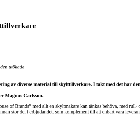
ttillverkare
g den utökade
ering av diverse material till skylttillverkare. I takt med det ha
.
äger Magnus Carlsson.
House of Brands” med allt en skyltmakare kan tänkas behöva, med rull- o
nan stor del i erbjudandet, som komplement till att enbart vara leverantö