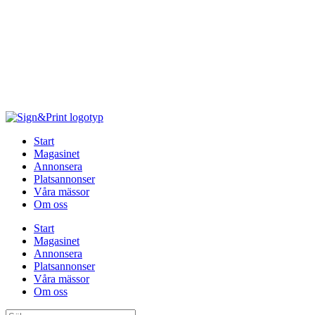
Hoppa
till
innehåll
Start
Magasinet
Annonsera
Platsannonser
Våra mässor
Om oss
Start
Magasinet
Annonsera
Platsannonser
Våra mässor
Om oss
Sök