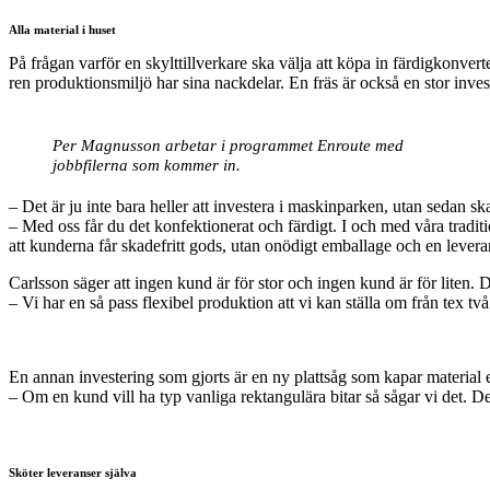
Alla material i huset
På frågan varför en skylttillverkare ska välja att köpa in färdigkonvert
ren produktionsmiljö har sina nackdelar. En fräs är också en stor inves
Per Magnusson arbetar i programmet Enroute med
jobbfilerna som kommer in.
– Det är ju inte bara heller att investera i maskinparken, utan sedan sk
– Med oss får du det konfektionerat och färdigt. I och med våra traditi
att kunderna får skadefritt gods, utan onödigt emballage och en leverans
Carlsson säger att ingen kund är för stor och ingen kund är för liten. 
– Vi har en så pass flexibel produktion att vi kan ställa om från tex två
En annan investering som gjorts är en ny plattsåg som kapar material e
– Om en kund vill ha typ vanliga rektangulära bitar så sågar vi det. De
Sköter leveranser själva