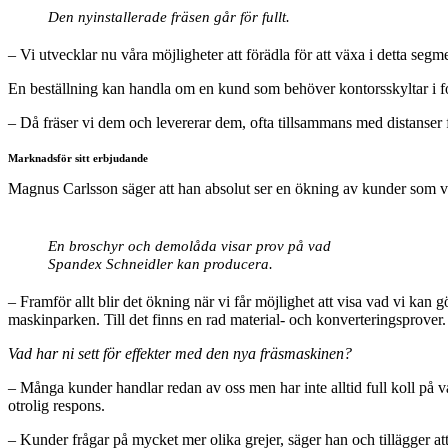
Den nyinstallerade fräsen går för fullt.
– Vi utvecklar nu våra möjligheter att förädla för att växa i detta segme
En beställning kan handla om en kund som behöver kontorsskyltar i fo
– Då fräser vi dem och levererar dem, ofta tillsammans med distanser fr
Marknadsför sitt erbjudande
Magnus Carlsson säger att han absolut ser en ökning av kunder som välj
En broschyr och demolåda visar prov på vad
Spandex Schneidler kan producera.
– Framför allt blir det ökning när vi får möjlighet att visa vad vi ka
maskinparken. Till det finns en rad material- och konverteringsprover.
Vad har ni sett för effekter med den nya fräsmaskinen?
– Många kunder handlar redan av oss men har inte alltid full koll på 
otrolig respons.
– Kunder frågar på mycket mer olika grejer, säger han och tillägger a