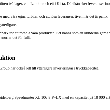
ren två lager, ett i Laholm och ett i Kista. Därifrån sker leveranser in
ce med våra egna turbilar, och att lösa leveranser, även när det är panik.
tterligare.
kinpark för att förädla våra produkter. Det känns som att kunderna gärna
urrar det för fullt.
duktion
oup har också lett till ytterligare investeringar i tryckkapacitet.
 Heidelberg Speedmaster XL 106-8-P+LX med en kapacitet på 18 000 ark