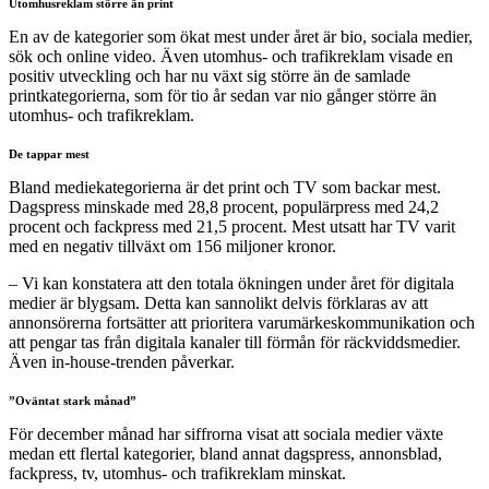
Utomhusreklam större än print
En av de kategorier som ökat mest under året är bio, sociala medier,
sök och online video. Även utomhus- och trafikreklam visade en
positiv utveckling och har nu växt sig större än de samlade
printkategorierna, som för tio år sedan var nio gånger större än
utomhus- och trafikreklam.
De tappar mest
Bland mediekategorierna är det print och TV som backar mest.
Dagspress minskade med 28,8 procent, populärpress med 24,2
procent och fackpress med 21,5 procent. Mest utsatt har TV varit
med en negativ tillväxt om 156 miljoner kronor.
– Vi kan konstatera att den totala ökningen under året för digitala
medier är blygsam. Detta kan sannolikt delvis förklaras av att
annonsörerna fortsätter att prioritera varumärkeskommunikation och
att pengar tas från digitala kanaler till förmån för räckviddsmedier.
Även in-house-trenden påverkar.
”Oväntat stark månad”
För december månad har siffrorna visat att sociala medier växte
medan ett flertal kategorier, bland annat dagspress, annonsblad,
fackpress, tv, utomhus- och trafikreklam minskat.