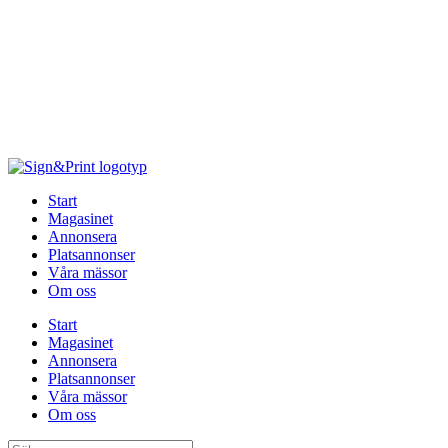
Hoppa
till
innehåll
Start
Magasinet
Annonsera
Platsannonser
Våra mässor
Om oss
Start
Magasinet
Annonsera
Platsannonser
Våra mässor
Om oss
Sök