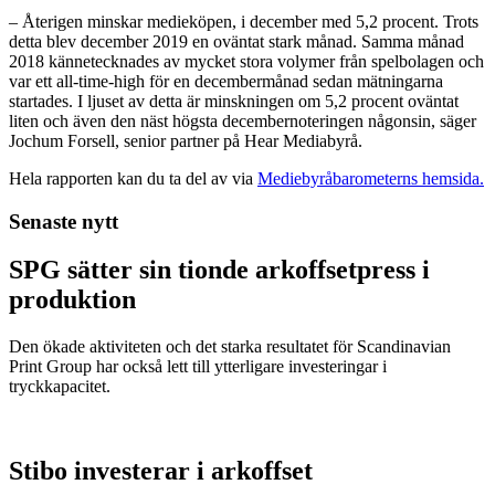
– Återigen minskar medieköpen, i december med 5,2 procent. Trots
detta blev december 2019 en oväntat stark månad. Samma månad
2018 kännetecknades av mycket stora volymer från spelbolagen och
var ett all-time-high för en decembermånad sedan mätningarna
startades. I ljuset av detta är minskningen om 5,2 procent oväntat
liten och även den näst högsta decembernoteringen någonsin, säger
Jochum Forsell, senior partner på Hear Mediabyrå.
Hela rapporten kan du ta del av via
Mediebyråbarometerns hemsida.
Senaste nytt
SPG sätter sin tionde arkoffsetpress i
produktion
Den ökade aktiviteten och det starka resultatet för Scandinavian
Print Group har också lett till ytterligare investeringar i
tryckkapacitet.
Stibo investerar i arkoffset