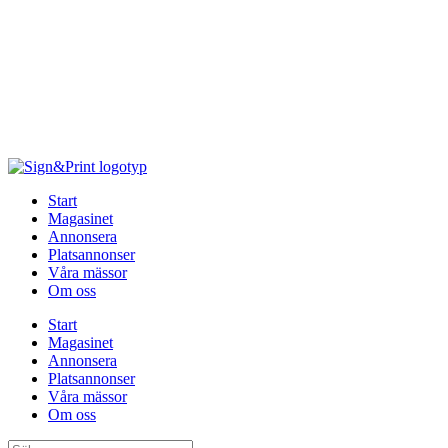
Hoppa
till
innehåll
Start
Magasinet
Annonsera
Platsannonser
Våra mässor
Om oss
Start
Magasinet
Annonsera
Platsannonser
Våra mässor
Om oss
Sök