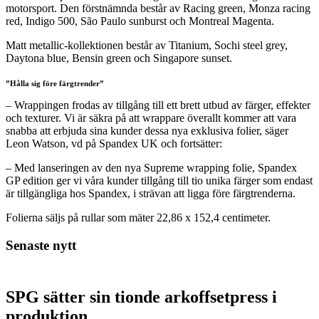
motorsport. Den förstnämnda består av Racing green, Monza racing
red, Indigo 500, S
ão
Paulo sunburst och Montreal Magenta.
Matt metallic-kollektionen består av Titanium, Sochi steel grey,
Daytona blue, Bensin green och Singapore sunset.
”Hålla sig före färgtrender”
– Wrappingen frodas av tillgång till ett brett utbud av färger, effekter
och texturer. Vi är säkra på att wrappare överallt kommer att vara
snabba att erbjuda sina kunder dessa nya exklusiva folier, säger
Leon Watson, vd på Spandex UK och fortsätter:
–
Med lanseringen av den nya Supreme wrapping folie, Spandex
GP edition ger vi våra kunder tillgång till tio unika färger som endast
är tillgängliga hos Spandex, i strävan att ligga före färgtrenderna.
Folierna säljs på rullar som mäter 22,86 x 152,4 centimeter.
Senaste nytt
SPG sätter sin tionde arkoffsetpress i
produktion