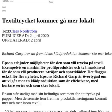
…
Textiltrycket kommer gå mer lokalt
Text:
Claes Nordström
PUBLICERAD: 2 april 2020
UPPDATERAD: 2 april
Richard Garp tror att framtidens klädproduktion kommer ske mer lokal
Epson erbjuder möjligheter för den som vill trycka på textil.
Exempelvis en maskin för profilprodukter och två maskinval
för de som vill producera t-tröjor och sportkläder. Det flaggas
också för fler nyheter. Epsons Richard Garp är övertygad om
att vi går mot en klädproduktion som är effektivare, med
kortare serier och som sker lokalt.
Epson står stadigt med sitt befintliga sortiment för att trycka på
papper. Men de senaste fem åren har produktlanseringarna kommit
mer och mer inom textil.
– Vi har successivt lanserat olika maskiner, dels rullmaskiner för dye