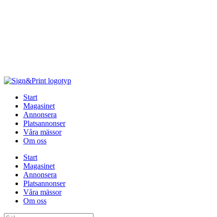
Hoppa
till
innehåll
Start
Magasinet
Annonsera
Platsannonser
Våra mässor
Om oss
Start
Magasinet
Annonsera
Platsannonser
Våra mässor
Om oss
Sök