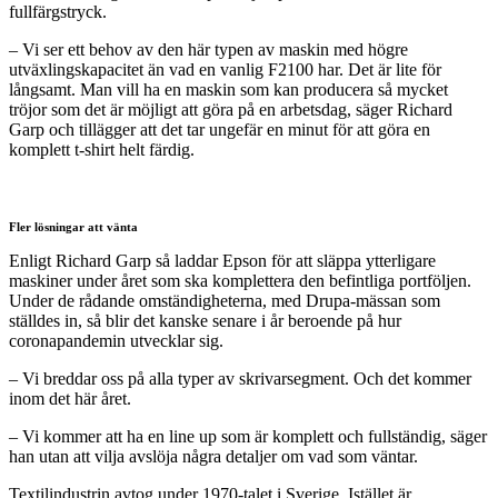
fullfärgstryck.
– Vi ser ett behov av den här typen av maskin med högre
utväxlingskapacitet än vad en vanlig F2100 har. Det är lite för
långsamt. Man vill ha en maskin som kan producera så mycket
tröjor som det är möjligt att göra på en arbetsdag, säger Richard
Garp och tillägger att det tar ungefär en minut för att göra en
komplett t-shirt helt färdig.
Fler lösningar att vänta
Enligt Richard Garp så laddar Epson för att släppa ytterligare
maskiner under året som ska komplettera den befintliga portföljen.
Under de rådande omständigheterna, med Drupa-mässan som
ställdes in, så blir det kanske senare i år beroende på hur
coronapandemin utvecklar sig.
– Vi breddar oss på alla typer av skrivarsegment. Och det kommer
inom det här året.
– Vi kommer att ha en line up som är komplett och fullständig, säger
han utan att vilja avslöja några detaljer om vad som väntar.
Textilindustrin avtog under 1970-talet i Sverige. Istället är