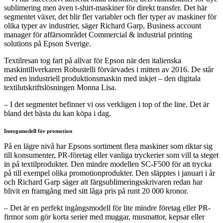
sublimering men även t-shirt-maskiner för direkt transfer. Det här
segmentet växer, det blir fler variabler och fler typer av maskiner för
olika typer av industrier, säger Richard Garp, Business account
manager för affärsområdet Commercial & industrial printing
solutions på Epson Sverige.
Textilresan tog fart på allvar för Epson när den italienska
maskintillverkaren Robustelli förvärvades i mitten av 2016. De står
med en industriell produktionsmaskin med inkjet – den digitala
textilutskriftslösningen Monna Lisa.
– I det segmentet befinner vi oss verkligen i top of the line. Det är
bland det bästa du kan köpa i dag.
Instegsmodell för promotion
På en lägre nivå har Epsons sortiment flera maskiner som riktar sig
till konsumenter, PR-företag eller vanliga tryckerier som vill ta steget
in på textilprodukter. Den mindre modellen SC-F500 för att trycka
på till exempel olika promotionprodukter. Den släpptes i januari i år
och Richard Garp säger att färgsublimeringsskrivaren redan har
blivit en framgång med sitt låga pris på runt 20 000 kronor.
– Det är en perfekt ingångsmodell för lite mindre företag eller PR-
firmor som gör korta serier med muggar, musmattor, kepsar eller