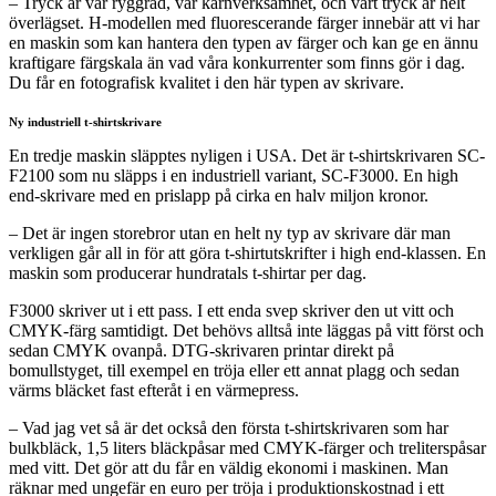
– Tryck är vår ryggrad, vår kärnverksamhet, och vårt tryck är helt
överlägset. H-modellen med fluorescerande färger innebär att vi har
en maskin som kan hantera den typen av färger och kan ge en ännu
kraftigare färgskala än vad våra konkurrenter som finns gör i dag.
Du får en fotografisk kvalitet i den här typen av skrivare.
Ny industriell t-shirtskrivare
En tredje maskin släpptes nyligen i USA. Det är t-shirtskrivaren SC-
F2100 som nu släpps i en industriell variant, SC-F3000. En high
end-skrivare med en prislapp på cirka en halv miljon kronor.
– Det är ingen storebror utan en helt ny typ av skrivare där man
verkligen går all in för att göra t-shirtutskrifter i high end-klassen. En
maskin som producerar hundratals t-shirtar per dag.
F3000 skriver ut i ett pass. I ett enda svep skriver den ut vitt och
CMYK-färg samtidigt. Det behövs alltså inte läggas på vitt först och
sedan CMYK ovanpå. DTG-skrivaren printar direkt på
bomullstyget, till exempel en tröja eller ett annat plagg och sedan
värms bläcket fast efteråt i en värmepress.
– Vad jag vet så är det också den första t-shirtskrivaren som har
bulkbläck, 1,5 liters bläckpåsar med CMYK-färger och treliterspåsar
med vitt. Det gör att du får en väldig ekonomi i maskinen. Man
räknar med ungefär en euro per tröja i produktionskostnad i ett