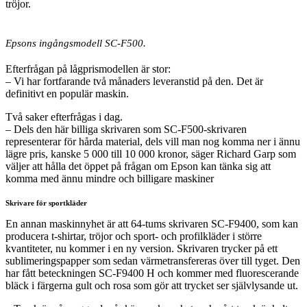
tröjor.
Epsons ingångsmodell SC-F500.
Efterfrågan på lågprismodellen är stor:
– Vi har fortfarande två månaders leveranstid på den. Det är
definitivt en populär maskin.
Två saker efterfrågas i dag.
– Dels den här billiga skrivaren som SC-F500-skrivaren
representerar för hårda material, dels vill man nog komma ner i ännu
lägre pris, kanske 5 000 till 10 000 kronor, säger Richard Garp som
väljer att hålla det öppet på frågan om Epson kan tänka sig att
komma med ännu mindre och billigare maskiner
Skrivare för sportkläder
En annan maskinnyhet är att 64-tums skrivaren SC-F9400, som kan
producera t-shirtar, tröjor och sport- och profilkläder i större
kvantiteter, nu kommer i en ny version. Skrivaren trycker på ett
sublimeringspapper som sedan värmetransfereras över till tyget. Den
har fått beteckningen SC-F9400 H och kommer med fluorescerande
bläck i färgerna gult och rosa som gör att trycket ser självlysande ut.