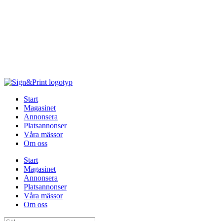
Hoppa
till
innehåll
Start
Magasinet
Annonsera
Platsannonser
Våra mässor
Om oss
Start
Magasinet
Annonsera
Platsannonser
Våra mässor
Om oss
Sök