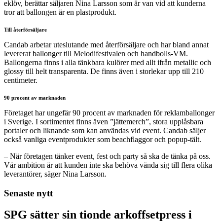
eklöv, berättar säljaren Nina Larsson som är van vid att kunderna
tror att ballongen är en plastprodukt.
Till återförsäljare
Candab arbetar uteslutande med återförsäljare och har bland annat
levererat ballonger till Melodifestivalen och handbolls-VM.
Ballongerna finns i alla tänkbara kulörer med allt ifrån metallic och
glossy till helt transparenta. De finns även i storlekar upp till 210
centimeter.
90 procent av marknaden
Företaget har ungefär 90 procent av marknaden för reklamballonger
i Sverige. I sortimentet finns även ”jättemerch”, stora upplåsbara
portaler och liknande som kan användas vid event. Candab säljer
också vanliga eventprodukter som beachflaggor och popup-tält.
– När företagen tänker event, fest och party så ska de tänka på oss.
Vår ambition är att kunden inte ska behöva vända sig till flera olika
leverantörer, säger Nina Larsson.
Senaste nytt
SPG sätter sin tionde arkoffsetpress i