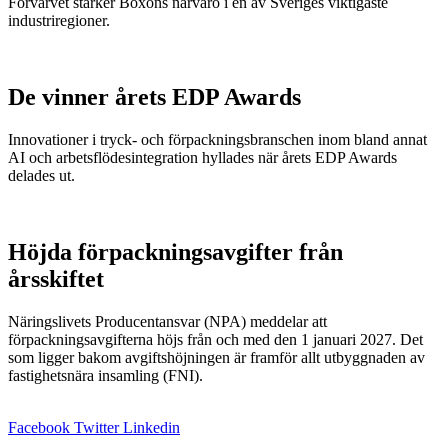
Förvärvet stärker Boxons närvaro i en av Sveriges viktigaste
industriregioner.
De vinner årets EDP Awards
Innovationer i tryck- och förpackningsbranschen inom bland annat
AI och arbetsflödesintegration hyllades när årets EDP Awards
delades ut.
Höjda förpackningsavgifter från
årsskiftet
Näringslivets Producentansvar (NPA) meddelar att
förpackningsavgifterna höjs från och med den 1 januari 2027. Det
som ligger bakom avgiftshöjningen är framför allt utbyggnaden av
fastighetsnära insamling (FNI).
Facebook
Twitter
Linkedin