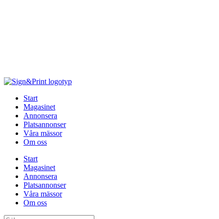
Hoppa
till
innehåll
Start
Magasinet
Annonsera
Platsannonser
Våra mässor
Om oss
Start
Magasinet
Annonsera
Platsannonser
Våra mässor
Om oss
Sök