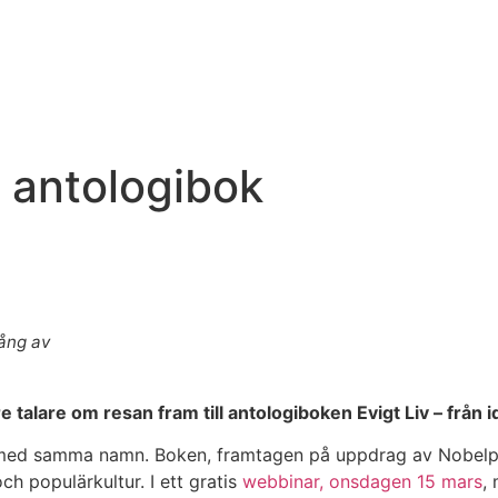
 antologibok
ång av
 talare om resan fram till antologiboken Evigt Liv – från i
n med samma namn. Boken, framtagen på uppdrag av Nobelpris
och populärkultur. I ett gratis
webbinar, onsdagen 15 mars
,