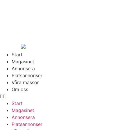
Hoppa
till
innehåll
Start
Magasinet
Annonsera
Platsannonser
Våra mässor
Om oss
Start
Magasinet
Annonsera
Platsannonser