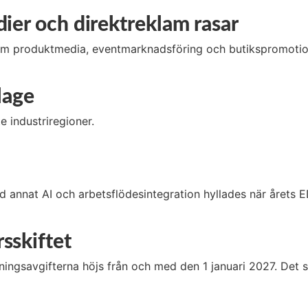
dier och direktreklam rasar
 som produktmedia, eventmarknadsföring och butikspromoti
lage
e industriregioner.
d annat AI och arbetsflödesintegration hyllades när årets 
sskiftet
ingsavgifterna höjs från och med den 1 januari 2027. Det s