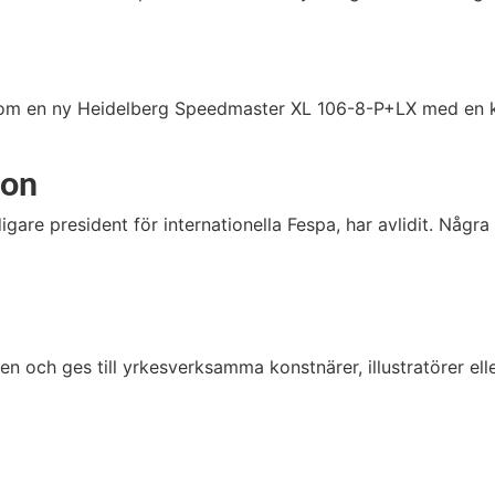
l om en ny Heidelberg Speedmaster XL 106-8-P+LX med en k
son
igare president för internationella Fespa, har avlidit. Nå
 och ges till yrkesverksamma konstnärer, illustratörer el