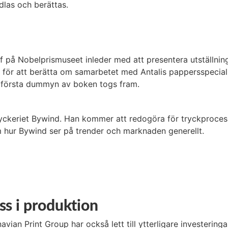
las och berättas.
ef på Nobelprismuseet inleder med att presentera utställnin
d för att berätta om samarbetet med Antalis pappersspecia
n första dummyn av boken togs fram.
tryckeriet Bywind. Han kommer att redogöra för tryckproces
om hur Bywind ser på trender och marknaden generellt.
ss i produktion
vian Print Group har också lett till ytterligare investeringa