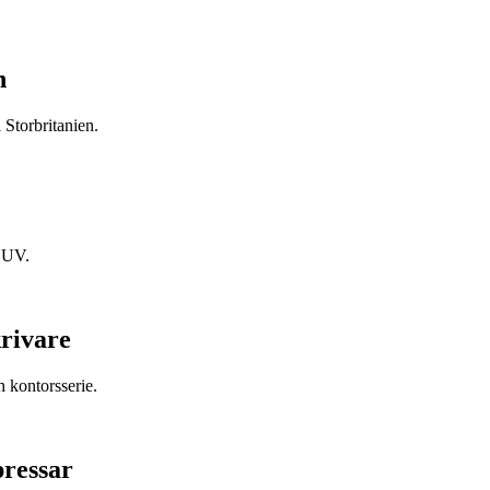
n
 Storbritanien.
d UV.
krivare
h kontorsserie.
pressar