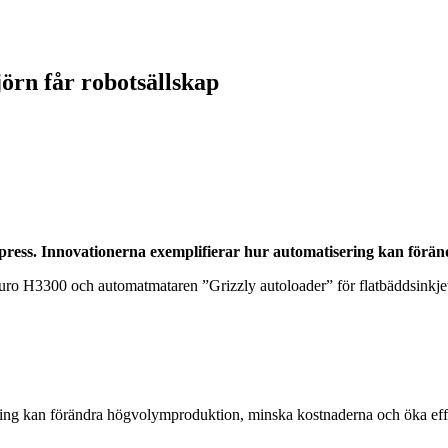
örn får robotsällskap
spress. Innovationerna exemplifierar hur automatisering kan förän
uro H3300 och automatmataren ”Grizzly autoloader” för flatbäddsinkj
ing kan förändra högvolymproduktion, minska kostnaderna och öka effek