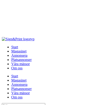
Hoppa
till
innehåll
Start
Magasinet
Annonsera
Platsannonser
Våra mässor
Om oss
Start
Magasinet
Annonsera
Platsannonser
Våra mässor
Om oss
Sök