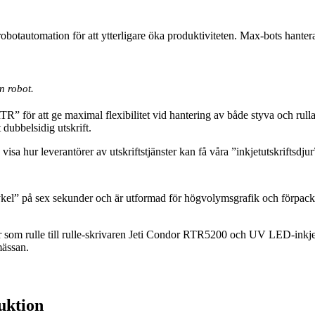
obotautomation för att ytterligare öka produktiviteten. Max-bots hanter
n robot.
ör att ge maximal flexibilitet vid hantering av både styva och rullade
dubbelsidig utskrift.
visa hur leverantörer av utskriftstjänster kan få våra ”inkjetutskriftsd
el” på sex sekunder och är utformad för högvolymsgrafik och förpackn
som rulle till rulle-skrivaren Jeti Condor RTR5200 och UV LED-inkj
mässan.
duktion