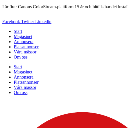
I år firar Canons ColorStream-plattform 15 år och hittills har det insta
Facebook
Twitter
Linkedin
Start
Magasinet
Annonsera
Platsannonser
Våra mässor
Om oss
Start
Magasinet
Annonsera
Platsannonser
Våra mässor
Om oss