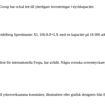
oup har också lett till ytterligare investeringar i tryckkapacitet.
 Heidelberg Speedmaster XL 106-8-P+LX med en kapacitet på 18 000 ark
ent för internationella Fespa, har avlidit. Några svenska screentrycka
ll yrkesverksamma konstnärer, illustratörer eller grafisk designers f