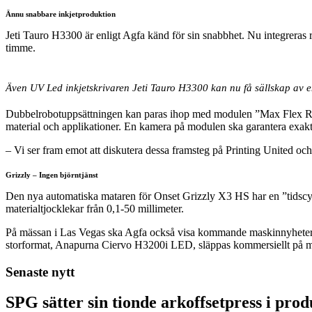
Ännu snabbare inkjetproduktion
Jeti Tauro H3300 är enligt Agfa känd för sin snabbhet. Nu integreras r
timme.
Även UV Led inkjetskrivaren Jeti Tauro H3300 kan nu få sällskap av e
Dubbelrobotuppsättningen kan paras ihop med modulen ”Max Flex RTR” f
material och applikationer. En kamera på modulen ska garantera exakt 
– Vi ser fram emot att diskutera dessa framsteg på Printing United och 
Grizzly – Ingen björntjänst
Den nya automatiska mataren för Onset Grizzly X3 HS har en ”tidscyk
materialtjocklekar från 0,1-50 millimeter.
På mässan i Las Vegas ska Agfa också visa kommande maskinnyheter 
storformat, Anapurna Ciervo H3200i LED, släppas kommersiellt på 
Senaste nytt
SPG sätter sin tionde arkoffsetpress i pro