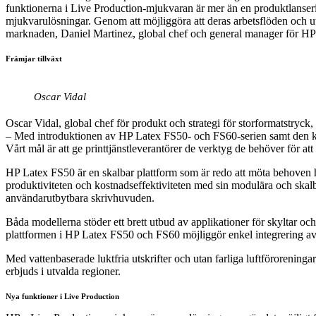
funktionerna i Live Production-mjukvaran är mer än en produktlanser
mjukvarulösningar. Genom att möjliggöra att deras arbetsflöden och utr
marknaden, Daniel Martinez, global chef och general manager för HP
Främjar tillväxt
Oscar Vidal
Oscar Vidal, global chef för produkt och strategi för storformatstryck,
– Med introduktionen av HP Latex FS50- och FS60-serien samt den ko
Vårt mål är att ge printtjänstleverantörer de verktyg de behöver för at
HP Latex FS50 är en skalbar plattform som är redo att möta behoven ho
produktiviteten och kostnadseffektiviteten med sin modulära och skalb
användarutbytbara skrivhuvuden.
Båda modellerna stöder ett brett utbud av applikationer för skyltar och
plattformen i HP Latex FS50 och FS60 möjliggör enkel integrering av 
Med vattenbaserade luktfria utskrifter och utan farliga luftförorenin
erbjuds i utvalda regioner.
Nya funktioner i Live Production