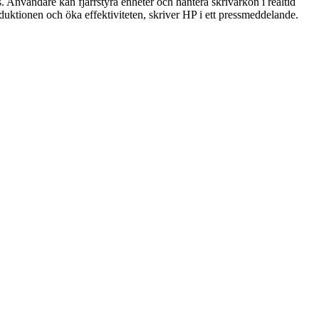
s. Användare kan fjärrstyra enheter och hantera skrivarkön i realtid
oduktionen och öka effektiviteten, skriver HP i ett pressmeddelande.