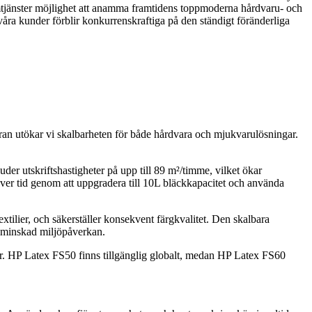
mtjänster möjlighet att anamma framtidens toppmoderna hårdvaru- och
våra kunder förblir konkurrenskraftiga på den ständigt föränderliga
n utökar vi skalbarheten för både hårdvara och mjukvarulösningar.
er utskriftshastigheter på upp till 89 m²/timme, vilket ökar
över tid genom att uppgradera till 10L bläckkapacitet och använda
extilier, och säkerställer konsekvent färgkvalitet. Den skalbara
h minskad miljöpåverkan.
gar. HP Latex FS50 finns tillgänglig globalt, medan HP Latex FS60