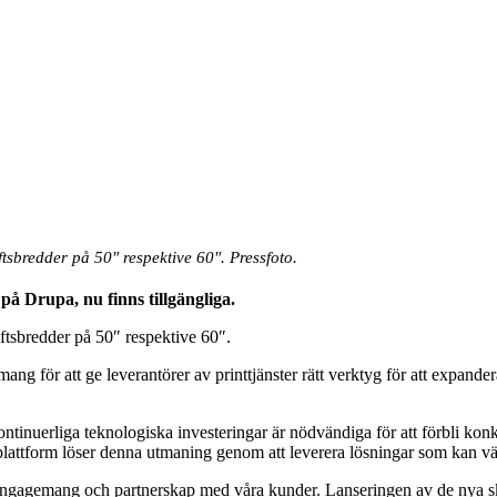
sbredder på 50″ respektive 60″. Pressfoto.
å Drupa, nu finns tillgängliga.
tsbredder på 50″ respektive 60″.
g för att ge leverantörer av printtjänster rätt verktyg för att expandera
tinuerliga teknologiska investeringar är nödvändiga för att förbli konk
 plattform löser denna utmaning genom att leverera lösningar som kan v
vårt engagemang och partnerskap med våra kunder. Lanseringen av de nya