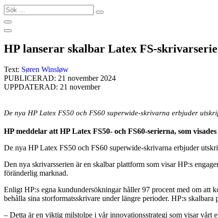
Sök
…
HP lanserar skalbar Latex FS-skrivarserie
Text:
Søren Winsløw
PUBLICERAD: 21 november 2024
UPPDATERAD: 21 november
De nya HP Latex FS50 och FS60 superwide-skrivarna erbjuder utskrift
HP meddelar att HP Latex FS50- och FS60-serierna, som visades p
De nya HP Latex FS50 och FS60 superwide-skrivarna erbjuder utskrif
Den nya skrivarsserien är en skalbar plattform som visar HP:s engageman
föränderlig marknad.
Enligt HP:s egna kundundersökningar håller 97 procent med om att kon
behålla sina storformatsskrivare under längre perioder. HP:s skalbara
– Detta är en viktig milstolpe i vår innovationsstrategi som visar 