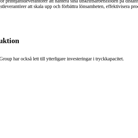
printtjänstleverantörer att hantera sina utskriftsarbetsflöden på distan
stleverantörer att skala upp och förbättra lönsamheten, effektivisera pr
duktion
oup har också lett till ytterligare investeringar i tryckkapacitet.