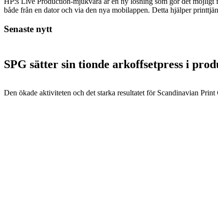
HP:s Live Production-mjukvara är en ny lösning som gör det möjligt för 
både från en dator och via den nya mobilappen. Detta hjälper printtjän
Senaste nytt
SPG sätter sin tionde arkoffsetpress i pro
Den ökade aktiviteten och det starka resultatet för Scandinavian Print Gr