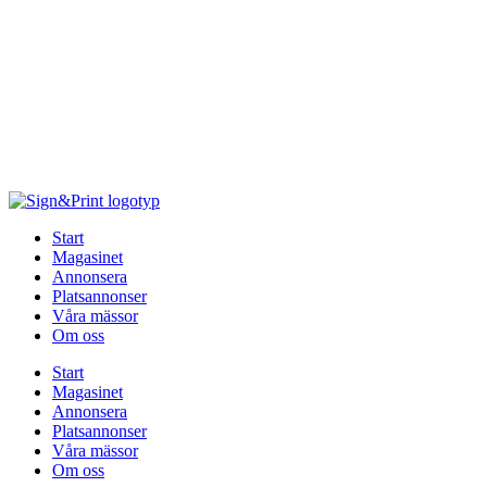
Hoppa
till
innehåll
Start
Magasinet
Annonsera
Platsannonser
Våra mässor
Om oss
Start
Magasinet
Annonsera
Platsannonser
Våra mässor
Om oss