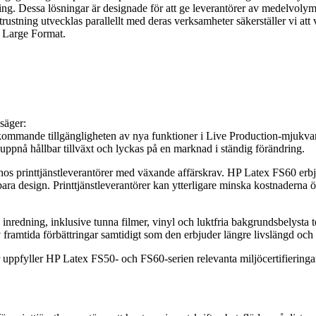
ing. Dessa lösningar är designade för att ge leverantörer av medelvoly
ustning utvecklas parallellt med deras verksamheter säkerställer vi att 
 Large Format.
 säger:
mmande tillgängligheten av nya funktioner i Live Production-mjukvara
t uppnå hållbar tillväxt och lyckas på en marknad i ständig förändring.
s printtjänstleverantörer med växande affärskrav. HP Latex FS60 erbjud
ara design. Printtjänstleverantörer kan ytterligare minska kostnaderna 
 inredning, inklusive tunna filmer, vinyl och luktfria bakgrundsbelysta t
framtida förbättringar samtidigt som den erbjuder längre livslängd oc
gar uppfyller HP Latex FS50- och FS60-serien relevanta miljöcertifierin