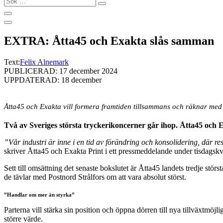
…
EXTRA: Åtta45 och Exakta slås samman
Text:
Felix Alnemark
PUBLICERAD: 17 december 2024
UPPDATERAD: 18 december
Åtta45 och Exakta vill formera framtiden tillsammans och räknar med 
Två av Sveriges största tryckerikoncerner går ihop. Åtta45 och E
”Vår industri är inne i en tid av förändring och konsolidering, där re
skriver Åtta45 och Exakta Print i ett pressmeddelande under tisdagskv
Sett till omsättning det senaste bokslutet är Åtta45 landets tredje st
de tävlar med Postnord Strålfors om att vara absolut störst.
”Handlar om mer än styrka”
Parterna vill stärka sin position och öppna dörren till nya tillväxtm
större värde.