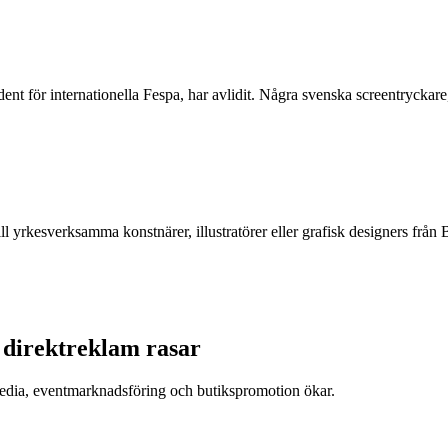
ent för internationella Fespa, har avlidit. Några svenska screentrycka
ll yrkesverksamma konstnärer, illustratörer eller grafisk designers f
h direktreklam rasar
tmedia, eventmarknadsföring och butikspromotion ökar.