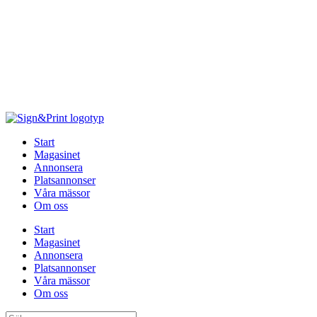
Hoppa
till
innehåll
Start
Magasinet
Annonsera
Platsannonser
Våra mässor
Om oss
Start
Magasinet
Annonsera
Platsannonser
Våra mässor
Om oss
Sök