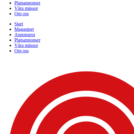
Platsannonser
Våra mässor
Om oss
Start
Magasinet
Annonsera
Platsannonser
Våra mässor
Om oss