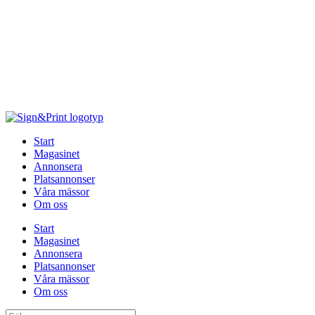
Hoppa
till
innehåll
Start
Magasinet
Annonsera
Platsannonser
Våra mässor
Om oss
Start
Magasinet
Annonsera
Platsannonser
Våra mässor
Om oss
Sök