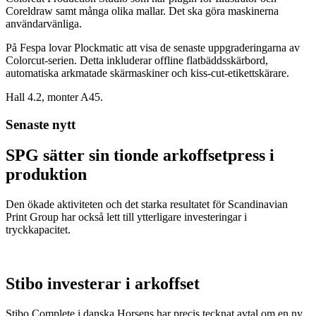
Coreldraw samt många olika mallar. Det ska göra maskinerna
användarvänliga.
På Fespa lovar Plockmatic att visa de senaste uppgraderingarna av
Colorcut-serien. Detta inkluderar offline flatbäddsskärbord,
automatiska arkmatade skärmaskiner och kiss-cut-etikettskärare.
Hall 4.2, monter A45.
Senaste nytt
SPG sätter sin tionde arkoffsetpress i
produktion
Den ökade aktiviteten och det starka resultatet för Scandinavian
Print Group har också lett till ytterligare investeringar i
tryckkapacitet.
Stibo investerar i arkoffset
Stibo Complete i danska Horsens har precis tecknat avtal om en ny