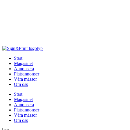
Hoppa
till
innehåll
Start
Magasinet
Annonsera
Platsannonser
Våra mässor
Om oss
Start
Magasinet
Annonsera
Platsannonser
Våra mässor
Om oss
Sök