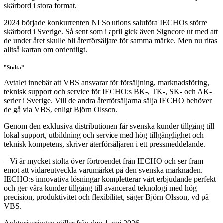
skärbord i stora format.
2024 började konkurrenten NI Solutions saluföra IECHOs större
skärbord i Sverige. Så sent som i april gick även Signcore ut med att
de under året skulle bli återförsäljare för samma märke. Men nu ritas
alltså kartan om ordentligt.
”Stolta”
Avtalet innebär att VBS ansvarar för försäljning, marknadsföring,
teknisk support och service för IECHO:s BK-, TK-, SK- och AK-
serier i Sverige. Vill de andra återförsäljarna sälja IECHO behöver
de gå via VBS, enligt Björn Olsson.
Genom den exklusiva distributionen får svenska kunder tillgång till
lokal support, utbildning och service med hög tillgänglighet och
teknisk kompetens, skriver återförsäljaren i ett pressmeddelande.
– Vi är mycket stolta över förtroendet från IECHO och ser fram
emot att vidareutveckla varumärket på den svenska marknaden.
IECHO:s innovativa lösningar kompletterar vårt erbjudande perfekt
och ger våra kunder tillgång till avancerad teknologi med hög
precision, produktivitet och flexibilitet, säger Björn Olsson, vd på
VBS.
Auktoriseringen gäller från den 1 maj 2026.