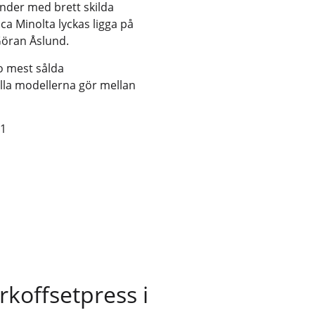
nder med brett skilda
 Minolta lyckas ligga på
Göran Åslund.
o mest sålda
ella modellerna gör mellan
Q1
rkoffsetpress i