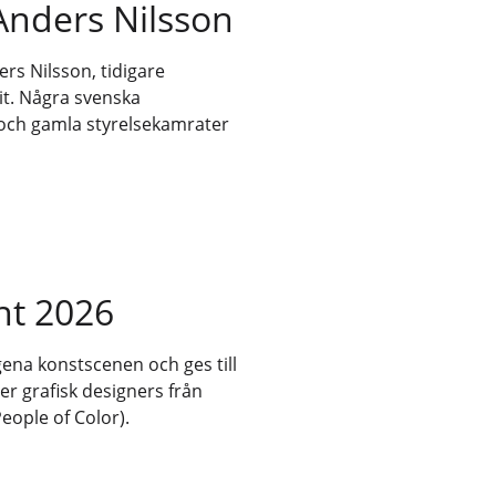
nders Nilsson
rs Nilsson, tidigare
dit. Några svenska
och gamla styrelsekamrater
int 2026
ena konstscenen och ges till
ler grafisk designers från
ople of Color).