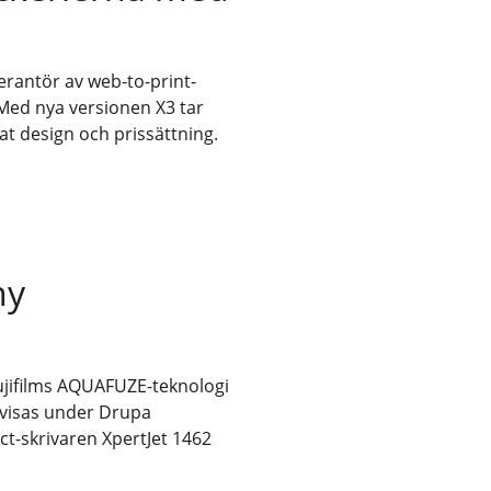
erantör av web-to-print-
Med nya versionen X3 tar
nat design och prissättning.
ny
ujifilms AQUAFUZE-teknologi
 visas under Drupa
t-skrivaren XpertJet 1462