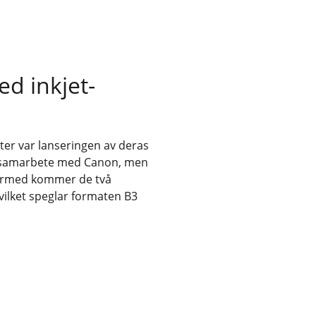
d inkjet-
er var lanseringen av deras
i samarbete med Canon, men
Därmed kommer de två
 vilket speglar formaten B3