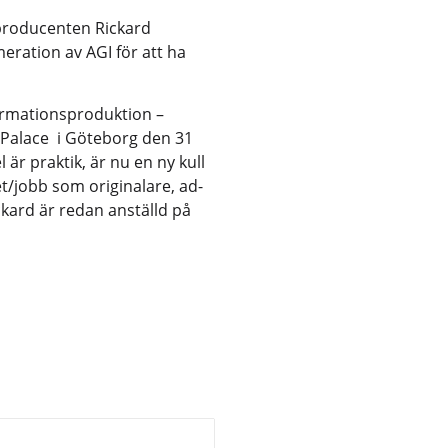
roducenten Rickard
ration av AGI för att ha
ormationsproduktion –
 Palace i Göteborg den 31
l är praktik, är nu en ny kull
t/jobb som originalare, ad-
ckard är redan anställd på