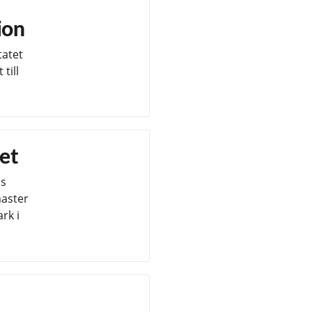
ion
tatet
till
set
is
master
rk i