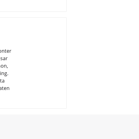
onter
ssar
non,
ing.
ta
maten