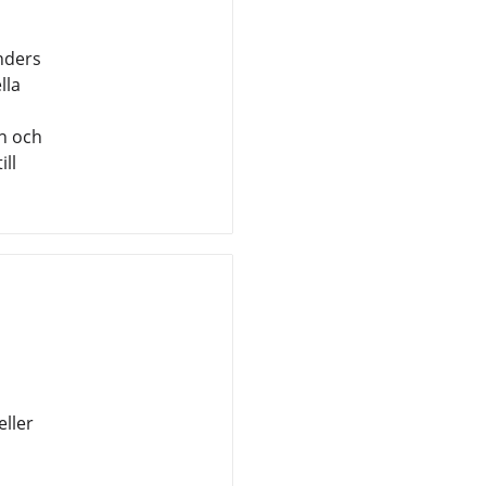
nders
lla
n och
ill
eller