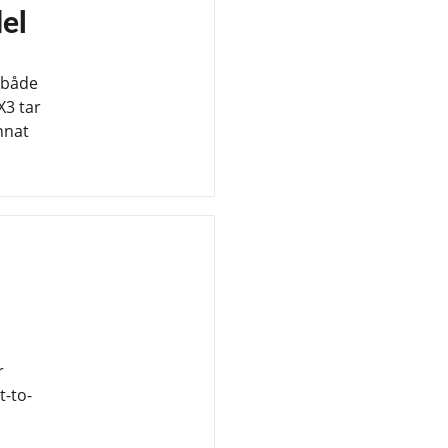
el
 både
X3 tar
nnat
r
-to-