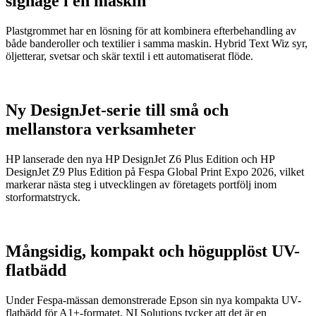
signage i en maskin
Plastgrommet har en lösning för att kombinera efterbehandling av
både banderoller och textilier i samma maskin. Hybrid Text Wiz syr,
öljetterar, svetsar och skär textil i ett automatiserat flöde.
Ny DesignJet-serie till små och
mellanstora verksamheter
HP lanserade den nya HP DesignJet Z6 Plus Edition och HP
DesignJet Z9 Plus Edition på Fespa Global Print Expo 2026, vilket
markerar nästa steg i utvecklingen av företagets portfölj inom
storformatstryck.
Mångsidig, kompakt och högupplöst UV-
flatbädd
Under Fespa-mässan demonstrerade Epson sin nya kompakta UV-
flatbädd för A1+-formatet. NI Solutions tycker att det är en