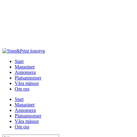
Hoppa
till
innehåll
Start
Magasinet
Annonsera
Platsannonser
Våra mässor
Om oss
Start
Magasinet
Annonsera
Platsannonser
Våra mässor
Om oss
Sök