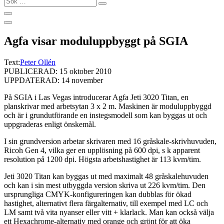
…
Agfa visar moduluppbyggt på SGIA
Text:
Peter Ollén
PUBLICERAD: 15 oktober 2010
UPPDATERAD: 14 november
På SGIA i Las Vegas introducerar Agfa Jeti 3020 Titan, en
planskrivar med arbetsytan 3 x 2 m. Maskinen är moduluppbyggd
och är i grundutförande en instegsmodell som kan byggas ut och
uppgraderas enligt önskemål.
I sin grundversion arbetar skrivaren med 16 gråskale-skrivhuvuden,
Ricoh Gen 4, vilka ger en upplösning på 600 dpi, s k apparent
resolution på 1200 dpi. Högsta arbetshastighet är 113 kvm/tim.
Jeti 3020 Titan kan byggas ut med maximalt 48 gråskalehuvuden
och kan i sin mest utbyggda version skriva ut 226 kvm/tim. Den
ursprungliga CMYK-konfigureringen kan dubblas för ökad
hastighet, alternativt flera färgalternativ, till exempel med LC och
LM samt två vita nyanser eller vitt + klarlack. Man kan också välja
ett Hexachrome-alternativ med orange och grönt för att öka