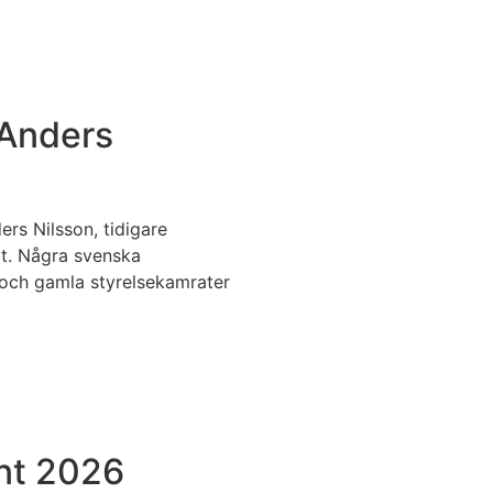
Anders
rs Nilsson, tidigare
dit. Några svenska
och gamla styrelsekamrater
int 2026