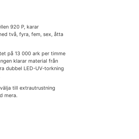
len 920 P, karar
ed två, fyra, fem, sex, åtta
tet på 13 000 ark per timme
ngen klarar material från
lera dubbel LED-UV-torkning
.
lja till extrautrustning
d mera.