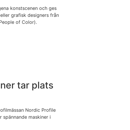
ogena konstscenen och ges
 eller grafisk designers från
eople of Color).
iner tar plats
profilmässan Nordic Profile
ler spännande maskiner i