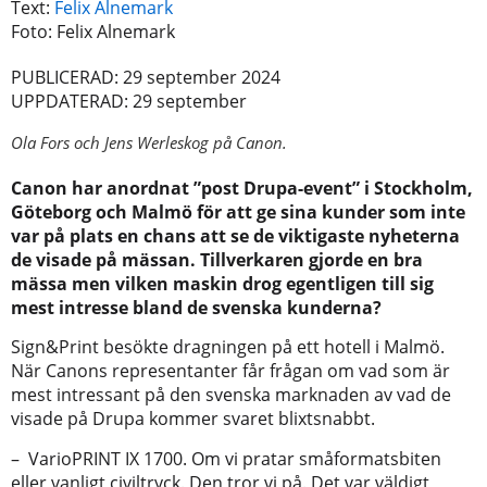
Text:
Felix Alnemark
Foto: Felix Alnemark
PUBLICERAD: 29 september 2024
UPPDATERAD: 29 september
Ola Fors och Jens Werleskog på Canon.
Canon har anordnat ”post Drupa-event” i Stockholm,
Göteborg och Malmö för att ge sina kunder som inte
var på plats en chans att se de viktigaste nyheterna
de visade på mässan. Tillverkaren gjorde en bra
mässa men vilken maskin drog egentligen till sig
mest intresse bland de svenska kunderna?
Sign&Print besökte dragningen på ett hotell i Malmö.
När Canons representanter får frågan om vad som är
mest intressant på den svenska marknaden av vad de
visade på Drupa kommer svaret blixtsnabbt.
– VarioPRINT IX 1700. Om vi pratar småformatsbiten
eller vanligt civiltryck. Den tror vi på. Det var väldigt