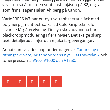
vi vet nu så är det den snabbaste pjäsen på B2, digitalt,
som finns, säger Håkan Ahlberg på Canon.
VarioPRESS iV7 har ett nytt vattenbaserat bläck med
polymerpigment och så kallad ColorGrip-teknik för
levande färgåtergivning. De nya skrivhuvudena har
bläckdroppmodulering i flera nivåer. Det ska ge skarp
text, detaljerade linjer och mjuka färgövergångar.
Annat som visades upp under dagen är
Canons nya
ritningsskrivare,
Arizonabordens nya FLXFLow-teknik
och
tonerpressarna
V900, V1000 och V1350.
Senaste nytt