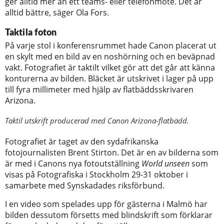
ger alltid mer än ett teams- eller telefonmöte. Det är
alltid bättre, säger Ola Fors.
Taktila foton
På varje stol i konferensrummet hade Canon placerat ut
en skylt med en bild av en noshörning och en beväpnad
vakt. Fotografiet är taktilt vilket gör att det går att känna
konturerna av bilden. Bläcket är utskrivet i lager på upp
till fyra millimeter med hjälp av flatbäddsskrivaren
Arizona.
Taktil utskrift producerad med Canon Arizona-flatbädd.
Fotografiet är taget av den sydafrikanska
fotojournalisten Brent Stirton. Det är en av bilderna som
är med i Canons nya fotoutställning
World unseen
som
visas på Fotografiska i Stockholm 29-31 oktober i
samarbete med Synskadades riksförbund.
I en video som spelades upp för gästerna i Malmö har
bilden dessutom försetts med blindskrift som förklarar