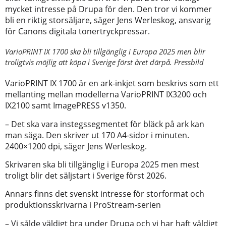
mycket intresse på Drupa för den. Den tror vi kommer
bli en riktig storsäljare, säger Jens Werleskog, ansvarig
för Canons digitala tonertryckpressar.
VarioPRINT IX 1700 ska bli tillgänglig i Europa 2025 men blir
troligtvis möjlig att köpa i Sverige först året därpå. Pressbild
VarioPRINT IX 1700 är en ark-inkjet som beskrivs som ett
mellanting mellan modellerna VarioPRINT IX3200 och
IX2100 samt ImagePRESS v1350.
– Det ska vara instegssegmentet för bläck på ark kan
man säga. Den skriver ut 170 A4-sidor i minuten.
2400×1200 dpi, säger Jens Werleskog.
Skrivaren ska bli tillgänglig i Europa 2025 men mest
troligt blir det säljstart i Sverige först 2026.
Annars finns det svenskt intresse för storformat och
produktionsskrivarna i ProStream-serien
– Vi sålde väldigt bra under Drupa och vi har haft väldigt