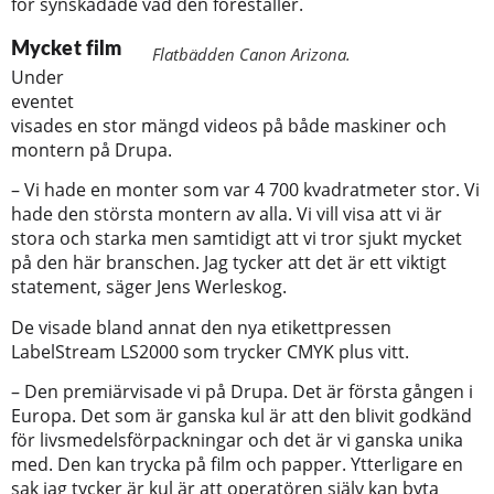
för synskadade vad den föreställer.
Mycket film
Flatbädden Canon Arizona.
Under
eventet
visades en stor mängd videos på både maskiner och
montern på Drupa.
– Vi hade en monter som var 4 700 kvadratmeter stor. Vi
hade den största montern av alla. Vi vill visa att vi är
stora och starka men samtidigt att vi tror sjukt mycket
på den här branschen. Jag tycker att det är ett viktigt
statement, säger Jens Werleskog.
De visade bland annat den nya etikettpressen
LabelStream LS2000 som trycker CMYK plus vitt.
– Den premiärvisade vi på Drupa. Det är första gången i
Europa. Det som är ganska kul är att den blivit godkänd
för livsmedelsförpackningar och det är vi ganska unika
med. Den kan trycka på film och papper. Ytterligare en
sak jag tycker är kul är att operatören själv kan byta