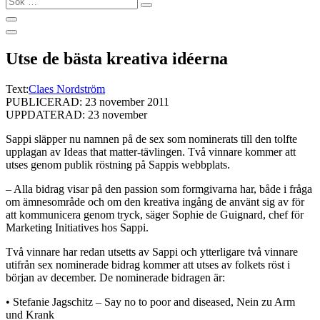
…
Utse de bästa kreativa idéerna
Text:
Claes Nordström
PUBLICERAD: 23 november 2011
UPPDATERAD: 23 november
Sappi släpper nu namnen på de sex som nominerats till den tolfte
upplagan av Ideas that matter-tävlingen. Två vinnare kommer att
utses genom publik röstning på Sappis webbplats.
– Alla bidrag visar på den passion som formgivarna har, både i fråga
om ämnesområde och om den kreativa ingång de använt sig av för
att kommunicera genom tryck, säger Sophie de Guignard, chef för
Marketing Initiatives hos Sappi.
Två vinnare har redan utsetts av Sappi och ytterligare två vinnare
utifrån sex nominerade bidrag kommer att utses av folkets röst i
början av december. De nominerade bidragen är:
• Stefanie Jagschitz – Say no to poor and diseased, Nein zu Arm
und Krank