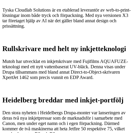
Tyska Cloudlab Solutions är en etablerad leverantör av web-to-print-
lösningar inom både tryck och förpackning. Med nya versionen X3
tar företaget hjälp av AI när det gäller bland annat design och
prissättning.
Rullskrivare med helt ny inkjetteknologi
Mutoh har utvecklat en inkjetskrivare med Fujifilms AQUAFUZE-
teknologi med ett nytt vattenbaserat UV-bläck. Denna visas under
Drupa tillsammans med bland annat Direct-to-Object-skrivaren
XpertJet 1462 som precis vunnit en EDP Award.
Heidelberg breddar med inkjet-portfölj
Den stora nyheten i Heidelbergs Drupa-monter var lanseringen av
deras två nya inkjetpressar som de marknadsför i samarbete med
Canon, men under eget namn och i egen förpackning. Därmed
kommer de två maskinerna att heta Jetfire 50 respektive 75, vilket