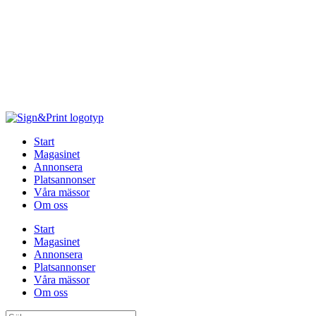
Hoppa
till
innehåll
Start
Magasinet
Annonsera
Platsannonser
Våra mässor
Om oss
Start
Magasinet
Annonsera
Platsannonser
Våra mässor
Om oss
Sök