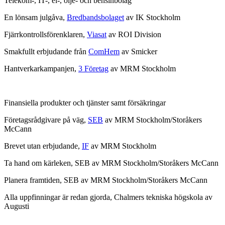
Telekom-, IT-, el-, olje- och bensinbolag
En lönsam julgåva,
Bredbandsbolaget
av IK Stockholm
Fjärrkontrollsförenklaren,
Viasat
av ROI Division
Smakfullt erbjudande från
ComHem
av Smicker
Hantverkarkampanjen,
3 Företag
av MRM Stockholm
Finansiella produkter och tjänster samt försäkringar
Företagsrådgivare på väg,
SEB
av MRM Stockholm/Storåkers
McCann
Brevet utan erbjudande,
IF
av MRM Stockholm
Ta hand om kärleken, SEB av MRM Stockholm/Storåkers McCann
Planera framtiden, SEB av MRM Stockholm/Storåkers McCann
Alla uppfinningar är redan gjorda, Chalmers tekniska högskola av
Augusti