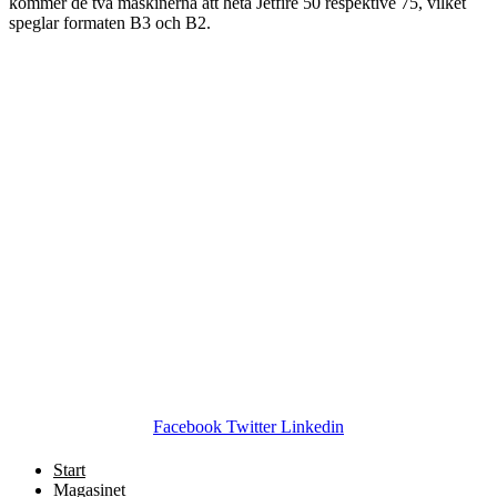
kommer de två maskinerna att heta Jetfire 50 respektive 75, vilket
speglar formaten B3 och B2.
Facebook
Twitter
Linkedin
Start
Magasinet