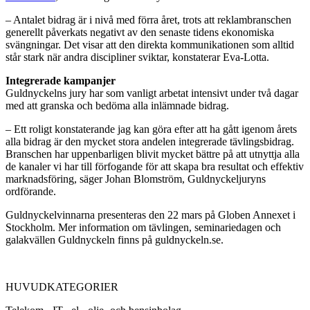
– Antalet bidrag är i nivå med förra året, trots att reklambranschen
generellt påverkats negativt av den senaste tidens ekonomiska
svängningar. Det visar att den direkta kommunikationen som alltid
står stark när andra discipliner sviktar, konstaterar Eva-Lotta.
Integrerade kampanjer
Guldnyckelns jury har som vanligt arbetat intensivt under två dagar
med att granska och bedöma alla inlämnade bidrag.
– Ett roligt konstaterande jag kan göra efter att ha gått igenom årets
alla bidrag är den mycket stora andelen integrerade tävlingsbidrag.
Branschen har uppenbarligen blivit mycket bättre på att utnyttja alla
de kanaler vi har till förfogande för att skapa bra resultat och effektiv
marknadsföring, säger Johan Blomström, Guldnyckeljuryns
ordförande.
Guldnyckelvinnarna presenteras den 22 mars på Globen Annexet i
Stockholm. Mer information om tävlingen, seminariedagen och
galakvällen Guldnyckeln finns på guldnyckeln.se.
HUVUDKATEGORIER