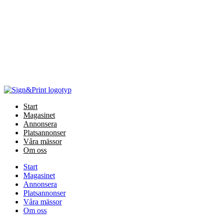
Hoppa
till
innehåll
Start
Magasinet
Annonsera
Platsannonser
Våra mässor
Om oss
Start
Magasinet
Annonsera
Platsannonser
Våra mässor
Om oss