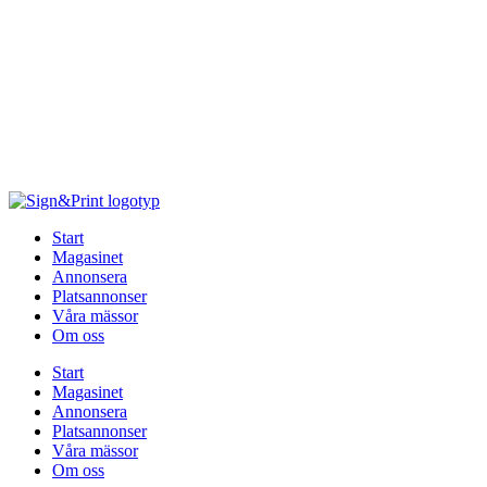
Hoppa
till
innehåll
Start
Magasinet
Annonsera
Platsannonser
Våra mässor
Om oss
Start
Magasinet
Annonsera
Platsannonser
Våra mässor
Om oss