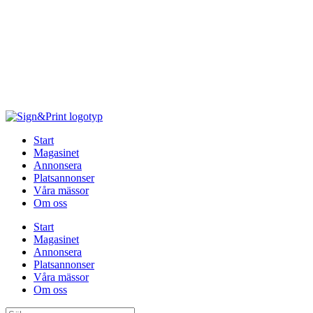
Hoppa
till
innehåll
Start
Magasinet
Annonsera
Platsannonser
Våra mässor
Om oss
Start
Magasinet
Annonsera
Platsannonser
Våra mässor
Om oss
Sök