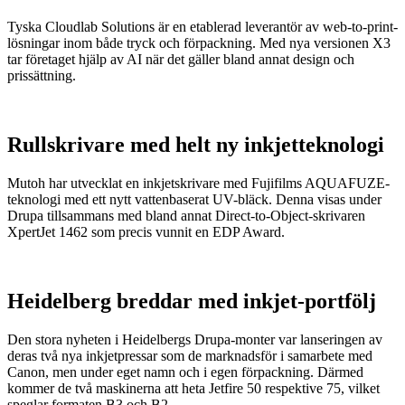
Tyska Cloudlab Solutions är en etablerad leverantör av web-to-print-
lösningar inom både tryck och förpackning. Med nya versionen X3
tar företaget hjälp av AI när det gäller bland annat design och
prissättning.
Rullskrivare med helt ny inkjetteknologi
Mutoh har utvecklat en inkjetskrivare med Fujifilms AQUAFUZE-
teknologi med ett nytt vattenbaserat UV-bläck. Denna visas under
Drupa tillsammans med bland annat Direct-to-Object-skrivaren
XpertJet 1462 som precis vunnit en EDP Award.
Heidelberg breddar med inkjet-portfölj
Den stora nyheten i Heidelbergs Drupa-monter var lanseringen av
deras två nya inkjetpressar som de marknadsför i samarbete med
Canon, men under eget namn och i egen förpackning. Därmed
kommer de två maskinerna att heta Jetfire 50 respektive 75, vilket
speglar formaten B3 och B2.