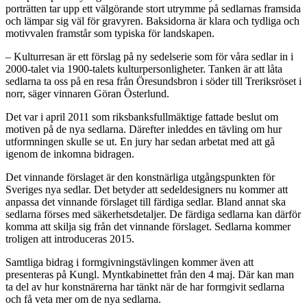
porträtten tar upp ett välgörande stort utrymme på sedlarnas framsida
och lämpar sig väl för gravyren. Baksidorna är klara och tydliga och
motivvalen framstår som typiska för landskapen.
– Kulturresan är ett förslag på ny sedelserie som för våra sedlar in i
2000-talet via 1900-talets kulturpersonligheter. Tanken är att låta
sedlarna ta oss på en resa från Öresundsbron i söder till Treriksröset i
norr, säger vinnaren Göran Österlund.
Det var i april 2011 som riksbanksfullmäktige fattade beslut om
motiven på de nya sedlarna. Därefter inleddes en tävling om hur
utformningen skulle se ut. En jury har sedan arbetat med att gå
igenom de inkomna bidragen.
Det vinnande förslaget är den konstnärliga utgångspunkten för
Sveriges nya sedlar. Det betyder att sedeldesigners nu kommer att
anpassa det vinnande förslaget till färdiga sedlar. Bland annat ska
sedlarna förses med säkerhetsdetaljer. De färdiga sedlarna kan därför
komma att skilja sig från det vinnande förslaget. Sedlarna kommer
troligen att introduceras 2015.
Samtliga bidrag i formgivningstävlingen kommer även att
presenteras på Kungl. Myntkabinettet från den 4 maj. Där kan man
ta del av hur konstnärerna har tänkt när de har formgivit sedlarna
och få veta mer om de nya sedlarna.