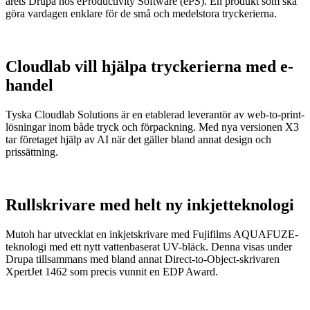
årets Drupa hos eProductivity Software (ePS). En produkt som ska
göra vardagen enklare för de små och medelstora tryckerierna.
Cloudlab vill hjälpa tryckerierna med e-
handel
Tyska Cloudlab Solutions är en etablerad leverantör av web-to-print-
lösningar inom både tryck och förpackning. Med nya versionen X3
tar företaget hjälp av AI när det gäller bland annat design och
prissättning.
Rullskrivare med helt ny inkjetteknologi
Mutoh har utvecklat en inkjetskrivare med Fujifilms AQUAFUZE-
teknologi med ett nytt vattenbaserat UV-bläck. Denna visas under
Drupa tillsammans med bland annat Direct-to-Object-skrivaren
XpertJet 1462 som precis vunnit en EDP Award.