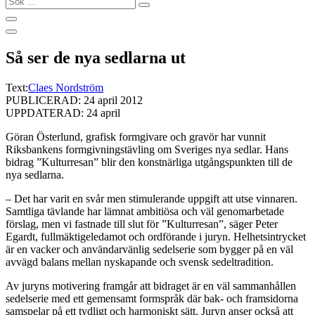
…
Så ser de nya sedlarna ut
Text:
Claes Nordström
PUBLICERAD: 24 april 2012
UPPDATERAD: 24 april
Göran Österlund, grafisk formgivare och gravör har vunnit
Riksbankens formgivningstävling om Sveriges nya sedlar. Hans
bidrag ”Kulturresan” blir den konstnärliga utgångspunkten till de
nya sedlarna.
– Det har varit en svår men stimulerande uppgift att utse vinnaren.
Samtliga tävlande har lämnat ambitiösa och väl genomarbetade
förslag, men vi fastnade till slut för ”Kulturresan”, säger Peter
Egardt, fullmäktigeledamot och ordförande i juryn. Helhetsintrycket
är en vacker och användarvänlig sedelserie som bygger på en väl
avvägd balans mellan nyskapande och svensk sedeltradition.
Av juryns motivering framgår att bidraget är en väl sammanhållen
sedelserie med ett gemensamt formspråk där bak- och framsidorna
samspelar på ett tydligt och harmoniskt sätt. Juryn anser också att