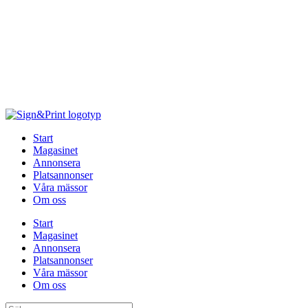
Hoppa
till
innehåll
Start
Magasinet
Annonsera
Platsannonser
Våra mässor
Om oss
Start
Magasinet
Annonsera
Platsannonser
Våra mässor
Om oss
Sök