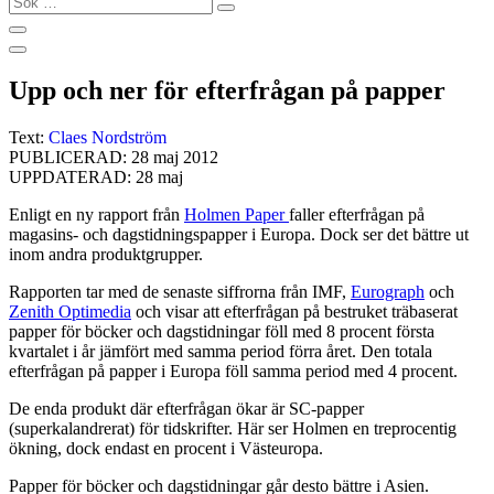
…
Upp och ner för efterfrågan på papper
Text:
Claes Nordström
PUBLICERAD: 28 maj 2012
UPPDATERAD: 28 maj
Enligt en ny rapport från
Holmen Paper
faller efterfrågan på
magasins- och dagstidningspapper i Europa. Dock ser det bättre ut
inom andra produktgrupper.
Rapporten tar med de senaste siffrorna från IMF,
Eurograph
och
Zenith Optimedia
och visar att efterfrågan på bestruket träbaserat
papper för böcker och dagstidningar föll med 8 procent första
kvartalet i år jämfört med samma period förra året. Den totala
efterfrågan på papper i Europa föll samma period med 4 procent.
De enda produkt där efterfrågan ökar är SC-papper
(superkalandrerat) för tidskrifter. Här ser Holmen en treprocentig
ökning, dock endast en procent i Västeuropa.
Papper för böcker och dagstidningar går desto bättre i Asien.