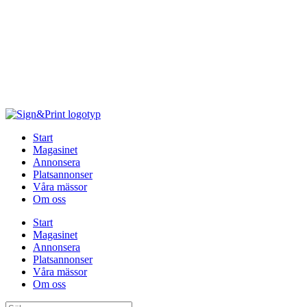
Hoppa
till
innehåll
Start
Magasinet
Annonsera
Platsannonser
Våra mässor
Om oss
Start
Magasinet
Annonsera
Platsannonser
Våra mässor
Om oss
Sök