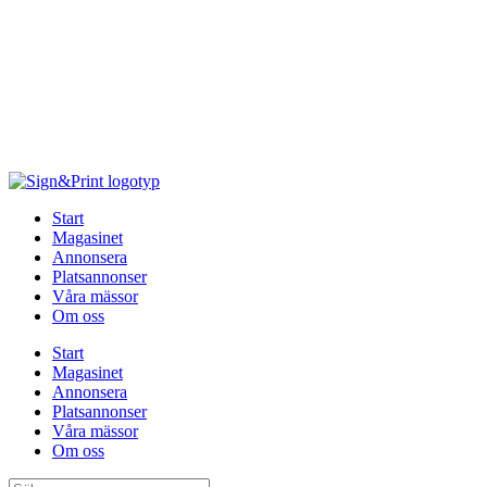
Hoppa
till
innehåll
Start
Magasinet
Annonsera
Platsannonser
Våra mässor
Om oss
Start
Magasinet
Annonsera
Platsannonser
Våra mässor
Om oss
Sök