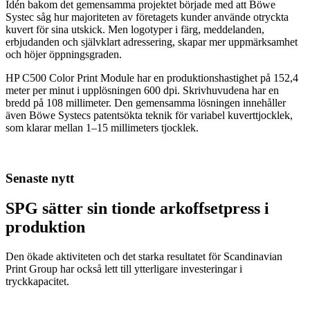
Idén bakom det gemensamma projektet började med att Böwe
Systec såg hur majoriteten av företagets kunder använde otryckta
kuvert för sina utskick. Men logotyper i färg, meddelanden,
erbjudanden och självklart adressering, skapar mer uppmärksamhet
och höjer öppningsgraden.
HP C500 Color Print Module har en produktionshastighet på 152,4
meter per minut i upplösningen 600 dpi. Skrivhuvudena har en
bredd på 108 millimeter. Den gemensamma lösningen innehåller
även Böwe Systecs patentsökta teknik för variabel kuverttjocklek,
som klarar mellan 1–15 millimeters tjocklek.
Senaste nytt
SPG sätter sin tionde arkoffsetpress i
produktion
Den ökade aktiviteten och det starka resultatet för Scandinavian
Print Group har också lett till ytterligare investeringar i
tryckkapacitet.