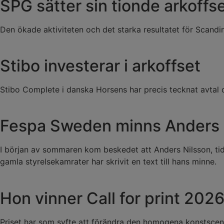
SPG sätter sin tionde arkoffs
Den ökade aktiviteten och det starka resultatet för Scandina
Stibo investerar i arkoffset
Stibo Complete i danska Horsens har precis tecknat avta
Fespa Sweden minns Anders 
I början av sommaren kom beskedet att Anders Nilsson, tid
gamla styrelsekamrater har skrivit en text till hans minne.
Hon vinner Call for print 202
Priset har som syfte att förändra den homogena konstscenen