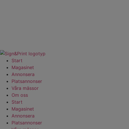
Hoppa
till
innehåll
Start
Magasinet
Annonsera
Platsannonser
Våra mässor
Om oss
Start
Magasinet
Annonsera
Platsannonser