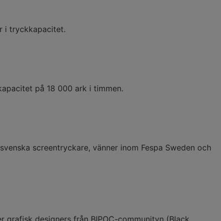
r i tryckkapacitet.
apacitet på 18 000 ark i timmen.
gra svenska screentryckare, vänner inom Fespa Sweden och
ler grafisk designers från BIPOC-communityn (Black,