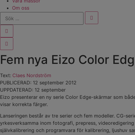
Våra mässor
Om oss
Sök
…
Fem nya Eizo Color Ed
Text:
Claes Nordström
PUBLICERAD: 12 september 2012
UPPDATERAD: 12 september
Eizo presenterar en ny serie Color Edge-skärmar som både 
visar korrekta färger.
Lanseringen består av tre serier och fem modeller. CG-serie
yrkesverksamma inom fotografi, prepress, videoredigerin
självkalibrering och programvara för kalibrering, ljushuv 