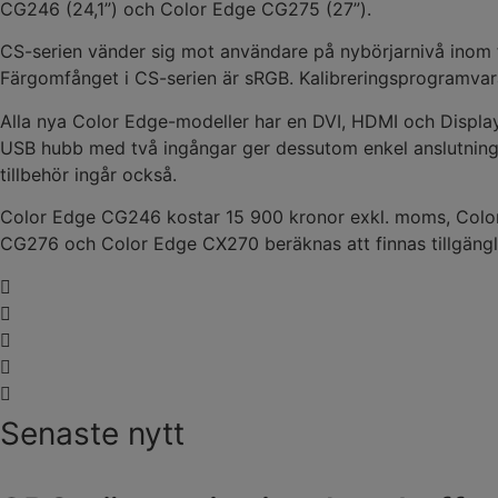
CG246 (24,1”) och Color Edge CG275 (27”).
CS-serien vänder sig mot användare på nybörjarnivå inom 
Färgomfånget i CS-serien är sRGB. Kalibreringsprogramvara i
Alla nya Color Edge-modeller har en DVI, HDMI och Display Po
USB hubb med två ingångar ger dessutom enkel anslutning 
tillbehör ingår också.
Color Edge CG246 kostar 15 900 kronor exkl. moms, Colo
CG276 och Color Edge CX270 beräknas att finnas tillgänglig
Senaste nytt