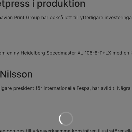
etpress i produktion
vian Print Group har också lett till ytterligare investeringa
l om en ny Heidelberg Speedmaster XL 106-8-P+LX med en k
Nilsson
igare president för internationella Fespa, har avlidit. Nå
6
 och ges till yrkesverksamma konstnärer, illustratörer el