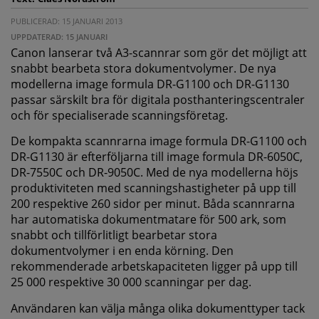
PUBLICERAD: 15 JANUARI 2013
UPPDATERAD: 15 JANUARI
Canon lanserar två A3-scannrar som gör det möjligt att
snabbt bearbeta stora dokumentvolymer. De nya
modellerna image formula DR-G1100 och DR-G1130
passar särskilt bra för digitala posthanteringscentraler
och för specialiserade scanningsföretag.
De kompakta scannrarna image formula DR-G1100 och
DR-G1130 är efterföljarna till image formula DR-6050C,
DR-7550C och DR-9050C. Med de nya modellerna höjs
produktiviteten med scanningshastigheter på upp till
200 respektive 260 sidor per minut. Båda scannrarna
har automatiska dokumentmatare för 500 ark, som
snabbt och tillförlitligt bearbetar stora
dokumentvolymer i en enda körning. Den
rekommenderade arbetskapaciteten ligger på upp till
25 000 respektive 30 000 scanningar per dag.
Användaren kan välja många olika dokumenttyper tack