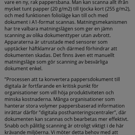
vare en ny, rak pappersbana. Man kan scanna allt ifrån
mycket tunt papper (20 g/m2) till tjocka kort (255 g/m2),
och med funktionen folioläge kan till och med
dokument i A1-format scannas. Matningsmekanismen
har tre valbara matningslägen som ger en jämn
scanning av olika dokumenttyper utan avbrott.
Apparaterna är utrustade med sensorer som
upptäcker häftklamrar och därmed förhindrar att
dokumenten skadas. Det finns även ett manuellt
matningsläge som gör scanning av besvärliga
dokument enkel.
”Processen att ta konvertera pappersdokument till
digitala är fortfarande en kritisk punkt för
organisationer som vill höja produktiviteten och
minska kostnaderna. Många organisationer som
hanterar stora volymer pappersbaserad information
inrättar därför ”digitala posthanteringscentraler”, där
dokumenten kan scannas och bearbetas mer effektivt.
Snabb och pålitlig scanning är otroligt viktigt i de här
krävande miljöerna. Vi möter detta behov med att