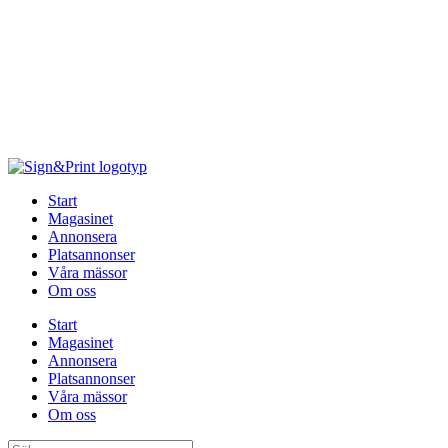
Hoppa
till
innehåll
Start
Magasinet
Annonsera
Platsannonser
Våra mässor
Om oss
Start
Magasinet
Annonsera
Platsannonser
Våra mässor
Om oss
Sök