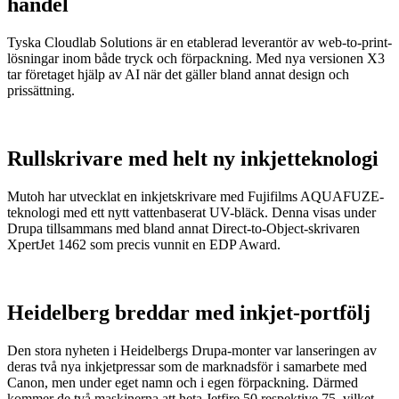
handel
Tyska Cloudlab Solutions är en etablerad leverantör av web-to-print-
lösningar inom både tryck och förpackning. Med nya versionen X3
tar företaget hjälp av AI när det gäller bland annat design och
prissättning.
Rullskrivare med helt ny inkjetteknologi
Mutoh har utvecklat en inkjetskrivare med Fujifilms AQUAFUZE-
teknologi med ett nytt vattenbaserat UV-bläck. Denna visas under
Drupa tillsammans med bland annat Direct-to-Object-skrivaren
XpertJet 1462 som precis vunnit en EDP Award.
Heidelberg breddar med inkjet-portfölj
Den stora nyheten i Heidelbergs Drupa-monter var lanseringen av
deras två nya inkjetpressar som de marknadsför i samarbete med
Canon, men under eget namn och i egen förpackning. Därmed
kommer de två maskinerna att heta Jetfire 50 respektive 75, vilket