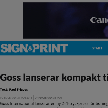
START
Goss lanserar kompakt t
Text:
Paul Frigyes
PUBLICERAD: 31 MAJ 2013
UPPDATERAD: 31 MAJ
Goss International lanserar en ny 2×1-tryckpress för tidn