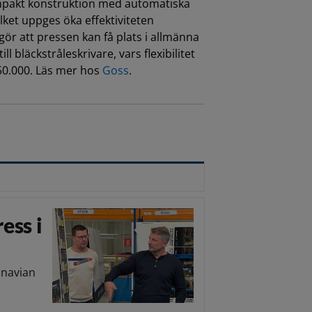
mpakt konstruktion med automatiska
lket uppges öka effektiviteten
ör att pressen kan få plats i allmänna
l bläckstråleskrivare, vars flexibilitet
250.000. Läs mer hos
Goss
.
ess i
inavian