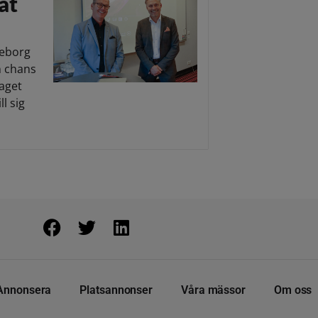
at
teborg
n chans
taget
l sig
Annonsera
Platsannonser
Våra mässor
Om oss