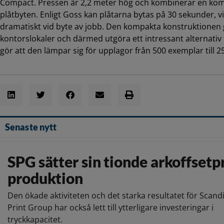
Compact. Pressen är 2,2 meter hög och kombinerar en ko
plåtbyten. Enligt Goss kan plåtarna bytas på 30 sekunder, vi
dramatiskt vid byte av jobb. Den kompakta konstruktionen g
kontorslokaler och därmed utgöra ett intressant alternativ til
gör att den lämpar sig för upplagor från 500 exemplar till 
Senaste nytt
SPG sätter sin tionde arkoffsetpr
produktion
Den ökade aktiviteten och det starka resultatet för Scand
Print Group har också lett till ytterligare investeringar i
tryckkapacitet.