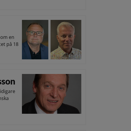
l om en
et på 18
sson
idigare
enska