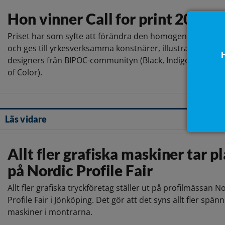
Hon vinner Call for print 2026
Priset har som syfte att förändra den homogena konsts
och ges till yrkesverksamma konstnärer, illustratörer elle
H
designers från BIPOC-communityn (Black, Indigenous, an
of Color).
Läs vidare
Allt fler grafiska maskiner tar pl
på Nordic Profile Fair
Allt fler grafiska tryckföretag ställer ut på profilmässan N
Profile Fair i Jönköping. Det gör att det syns allt fler spä
maskiner i montrarna.