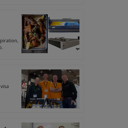
piration,
ö.
visa