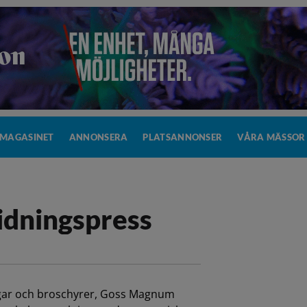
MAGASINET
ANNONSERA
PLATSANNONSER
VÅRA MÄSSOR
idningspress
ingar och broschyrer, Goss Magnum