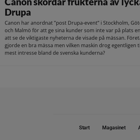
Canon skördar frukterna av lyck
Drupa
Canon har anordnat ”post Drupa-event” i Stockholm, Gö
och Malmö för att ge sina kunder som inte var på plats e
att se de viktigaste nyheterna de visade på mässan. Före
gjorde en bra mässa men vilken maskin drog egentligen til
mest intresse bland de svenska kunderna?
Start
Magasinet