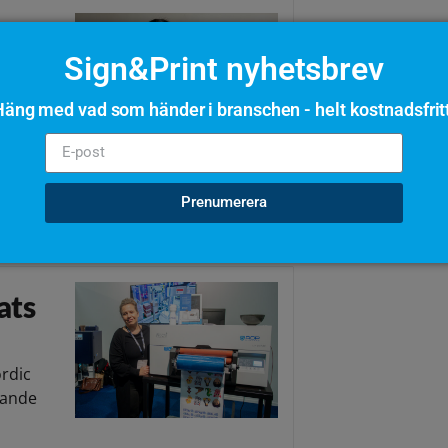
Sign&Print nyhetsbrev
cenen
r grafisk
äng med vad som händer i branschen - helt kostnadsfrit
d People
Prenumerera
ats
ordic
nnande