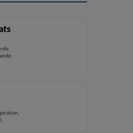
ats
ordic
nnande
piration,
ö.