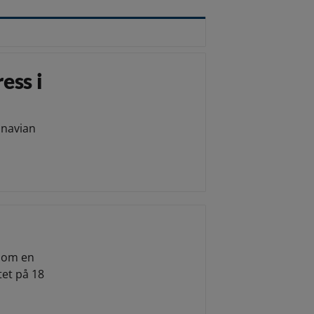
ess i
inavian
l om en
et på 18