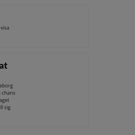
visa
at
teborg
n chans
taget
l sig