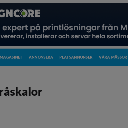
MAGASINET
ANNONSERA
PLATSANNONSER
VÅRA MÄSSOR
råskalor