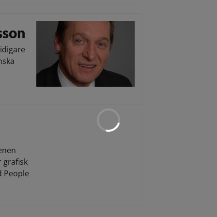
sson
idigare
enska
cenen
r grafisk
d People