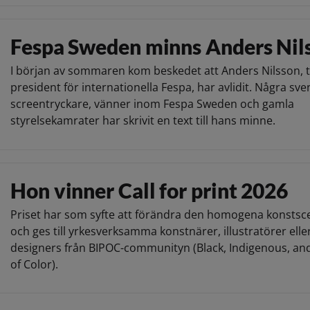
Fespa Sweden minns Anders Nil
I början av sommaren kom beskedet att Anders Nilsson, t
president för internationella Fespa, har avlidit. Några sv
screentryckare, vänner inom Fespa Sweden och gamla
styrelsekamrater har skrivit en text till hans minne.
Hon vinner Call for print 2026
Priset har som syfte att förändra den homogena konsts
och ges till yrkesverksamma konstnärer, illustratörer elle
designers från BIPOC-communityn (Black, Indigenous, an
of Color).