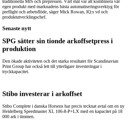
traditionella MIS och prepressen. Vårt mål var att kombinera vår
egen produkt med marknadens bästa automatiseringsverktyg för
preflight och arbetsflöde, säger Mick Rowan, IQ:s vd och
produktutvecklingschef.
Senaste nytt
SPG sätter sin tionde arkoffsetpress i
produktion
Den ökade aktiviteten och det starka resultatet för Scandinavian
Print Group har också lett till ytterligare investeringar i
tryckkapacitet.
Stibo investerar i arkoffset
Stibo Complete i danska Horsens har precis tecknat avtal om en ny
Heidelberg Speedmaster XL 106-8-P+LX med en kapacitet på 18
000 ark i timmen.