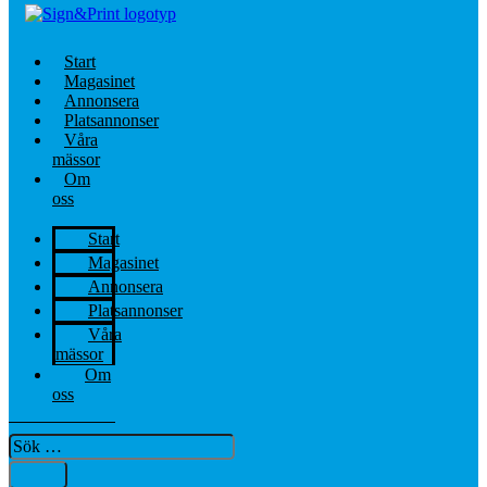
Start
Magasinet
Annonsera
Platsannonser
Våra
mässor
Om
oss
Start
Magasinet
Annonsera
Platsannonser
Våra
mässor
Om
oss
Sök
…