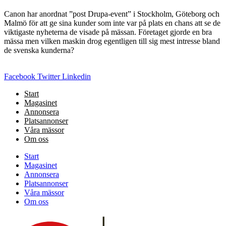
Canon har anordnat ”post Drupa-event” i Stockholm, Göteborg och
Malmö för att ge sina kunder som inte var på plats en chans att se de
viktigaste nyheterna de visade på mässan. Företaget gjorde en bra
mässa men vilken maskin drog egentligen till sig mest intresse bland
de svenska kunderna?
Facebook
Twitter
Linkedin
Start
Magasinet
Annonsera
Platsannonser
Våra mässor
Om oss
Start
Magasinet
Annonsera
Platsannonser
Våra mässor
Om oss