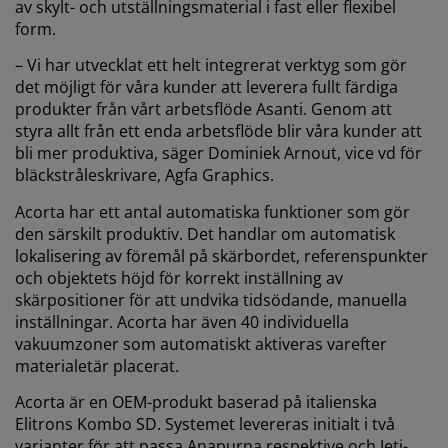
av skylt- och utställningsmaterial i fast eller flexibel
form.
– Vi har utvecklat ett helt integrerat verktyg som gör
det möjligt för våra kunder att leverera fullt färdiga
produkter från vårt arbetsflöde Asanti. Genom att
styra allt från ett enda arbetsflöde blir våra kunder att
bli mer produktiva, säger Dominiek Arnout, vice vd för
bläckstråleskrivare, Agfa Graphics.
Acorta har ett antal automatiska funktioner som gör
den särskilt produktiv. Det handlar om automatisk
lokalisering av föremål på skärbordet, referenspunkter
och objektets höjd för korrekt inställning av
skärpositioner för att undvika tidsödande, manuella
inställningar. Acorta har även 40 individuella
vakuumzoner som automatiskt aktiveras varefter
materialetär placerat.
Acorta är en OEM-produkt baserad på italienska
Elitrons Kombo SD. Systemet levereras initialt i två
varianter för att passa Anapurna respektive och Jeti-