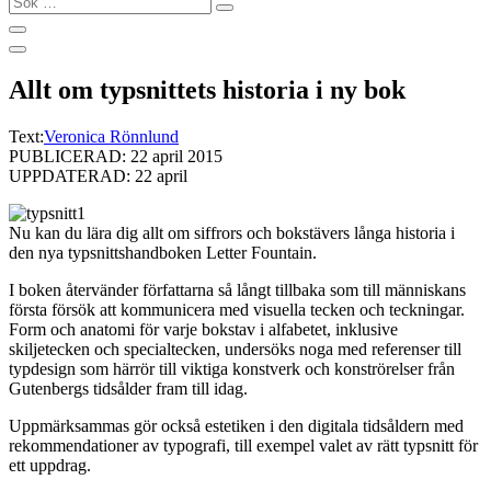
…
Allt om typsnittets historia i ny bok
Text:
Veronica Rönnlund
PUBLICERAD: 22 april 2015
UPPDATERAD: 22 april
Nu kan du lära dig allt om siffrors och bokstävers långa historia i
den nya typsnittshandboken Letter Fountain.
I boken återvänder författarna så långt tillbaka som till människans
första försök att kommunicera med visuella tecken och teckningar.
Form och anatomi för varje bokstav i alfabetet, inklusive
skiljetecken och specialtecken, undersöks noga med referenser till
typdesign som härrör till viktiga konstverk och konströrelser från
Gutenbergs tidsålder fram till idag.
Uppmärksammas gör också estetiken i den digitala tidsåldern med
rekommendationer av typografi, till exempel valet av rätt typsnitt för
ett uppdrag.