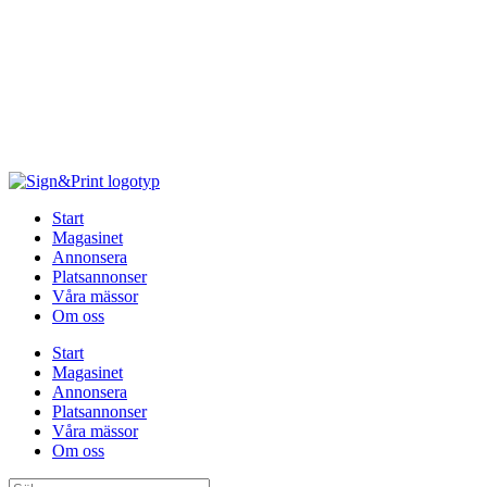
Hoppa
till
innehåll
Start
Magasinet
Annonsera
Platsannonser
Våra mässor
Om oss
Start
Magasinet
Annonsera
Platsannonser
Våra mässor
Om oss
Sök