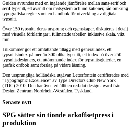
Guiden avrundas med en ingående jämförelse mellan sans-serif och
serif-typsnitt, ett avsnitt om mätsystem och indikationer, råd omkring
typografiska regler samt en handbok för utveckling av digitala
typsnitt.
Över 150 typsnitt, deras ursprung och egenskaper, diskuteras i detalj
med visuella förklaringar i fullmatade tabeller, inklusive skala, vikt,
mm.
Tillkommer gör ett omfattande tillägg med generalindex, ett
typsnittsindex på mer än 300 olika typsnitt, ett index på över 250
typsnittsdesigners, ett uttömmande index för typsnittsgjuterier, en
grafisk ordbok samt förslag på vidare läsning.
Den ursprungliga holländska utgåvan Letterfontein certifierades med
”Typographic Excellence” av Type Directors Club New York
(TDC) 2010. Den har även erhållit en red-dot design award från
Design Zentrum Nordrhein-Westfalen, Tyskland.
Senaste nytt
SPG sätter sin tionde arkoffsetpress i
produktion