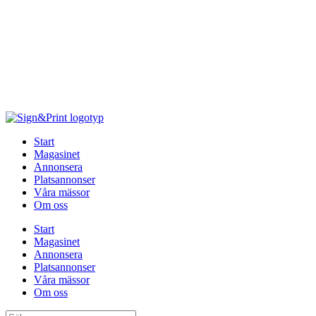
Hoppa
till
innehåll
Start
Magasinet
Annonsera
Platsannonser
Våra mässor
Om oss
Start
Magasinet
Annonsera
Platsannonser
Våra mässor
Om oss
Sök