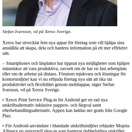
Stefan Ivarsson, vd på Xerox Sverige.
Xerox har utvecklat fem nya appar för företag som vill hjälpa sina
anställda att skapa, dela och hantera information på ett mer effektivt
sätt.
– Smartphones och läsplattor har öppnat nya möjligheter som hjälper
människor att vara produktiva, oavsett om de har en fast arbetsplats
eller om de arbetar på distans. Förutom mjukvara och lösningar för
kontorsmiljöer kan vi nu erbjuda företag nya sätt att öka sin
produktivitet och flexibilitet genom mobilappar, säger Stefan
Ivarsson, vd på Xerox Sverige.
• Xerox Print Service Plug-in för Android ger en rad nya
utskriftsalternativ inklusive pappers- och färgval samt
efterbehandlingsalternativ. Appen kan laddas ner gratis från Google
Play.
• För Android-användare i blandade utskriftsmiljöer erbjuder Mopria
Alliance en universell plug-in som hanterar dubbelsidiga utskrifter,