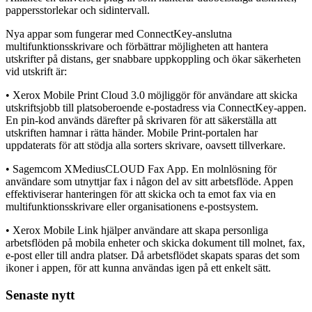
pappersstorlekar och sidintervall.
Nya appar som fungerar med ConnectKey-anslutna
multifunktionsskrivare och förbättrar möjligheten att hantera
utskrifter på distans, ger snabbare uppkoppling och ökar säkerheten
vid utskrift är:
• Xerox Mobile Print Cloud 3.0 möjliggör för användare att skicka
utskriftsjobb till platsoberoende e-postadress via ConnectKey-appen.
En pin-kod används därefter på skrivaren för att säkerställa att
utskriften hamnar i rätta händer. Mobile Print-portalen har
uppdaterats för att stödja alla sorters skrivare, oavsett tillverkare.
• Sagemcom XMediusCLOUD Fax App. En molnlösning för
användare som utnyttjar fax i någon del av sitt arbetsflöde. Appen
effektiviserar hanteringen för att skicka och ta emot fax via en
multifunktionsskrivare eller organisationens e-postsystem.
• Xerox Mobile Link hjälper användare att skapa personliga
arbetsflöden på mobila enheter och skicka dokument till molnet, fax,
e-post eller till andra platser. Då arbetsflödet skapats sparas det som
ikoner i appen, för att kunna användas igen på ett enkelt sätt.
Senaste nytt