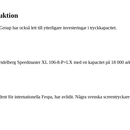
duktion
oup har också lett till ytterligare investeringar i tryckkapacitet.
 Heidelberg Speedmaster XL 106-8-P+LX med en kapacitet på 18 000 ark
ent för internationella Fespa, har avlidit. Några svenska screentrycka