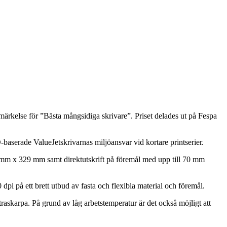
ärkelse för ”Bästa mångsidiga skrivare”. Priset delades ut på Fespa
aserade ValueJetskrivarnas miljöansvar vid kortare printserier.
 mm x 329 mm samt direktutskrift på föremål med upp till 70 mm
i på ett brett utbud av fasta och flexibla material och föremål.
karpa. På grund av låg arbetstemperatur är det också möjligt att