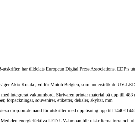
rifter, har tilldelats European Digital Press Associations, EDP:s utm
e, säger Akio Kotake, vd för Mutoh Belgien, som underströk de UV-LED-b
ed integrerat vakuumbord. Skrivaren printar material på upp till 483
er, förpackningar, souvenirer, etiketter, dekaler, skyltar, mm.
ezo drop-on-demand för utskrifter med upplösning upp till 1440×1440 dp
den energieffektiva LED UV-lampan blir utskrifterna torra och ultras