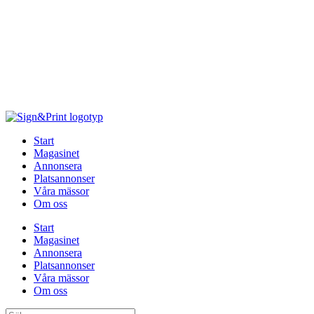
Hoppa
till
innehåll
Start
Magasinet
Annonsera
Platsannonser
Våra mässor
Om oss
Start
Magasinet
Annonsera
Platsannonser
Våra mässor
Om oss
Sök