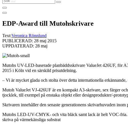
…
EDP-Award till Mutohskrivare
Text:
Veronica Rönnlund
PUBLICERAD: 28 maj 2015
UPPDATERAD: 28 maj
Mutohs UV-LED-baserade planbäddsskrivare ValueJet 426UF, för A3-utsk
2015 i Köln vid en särskild prisutdelning.
– Vi är mycket glada och stolta över detta internationella erkännand
Mutoh ValueJet VJ-426UF är en kompakt A3-skrivare, sex färger och m
tjocklek, till exempel på enstaka objekt eller designprodukter/-prototyp
Skrivaren innehåller den senaste generationens skrivarhuvuden inom pi
Mutohs LED-UV-CMYK- och vita bläck samt lack är helt VOC-fria. Med 
skriva på värmekänsliga substrat