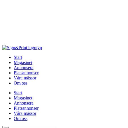
Hoppa
till
innehåll
Start
Magasinet
Annonsera
Platsannonser
Våra mässor
Om oss
Start
Magasinet
Annonsera
Platsannonser
Våra mässor
Om oss
Sök