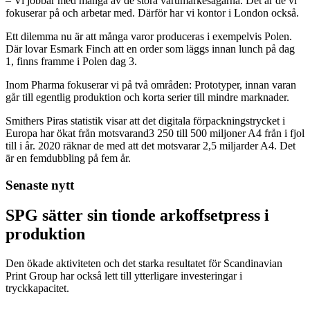
– Vi jobbar med många av de stora varumärkesägarna. Det är de vi
fokuserar på och arbetar med. Därför har vi kontor i London också.
Ett dilemma nu är att många varor produceras i exempelvis Polen.
Där lovar Esmark Finch att en order som läggs innan lunch på dag
1, finns framme i Polen dag 3.
Inom Pharma fokuserar vi på två områden: Prototyper, innan varan
går till egentlig produktion och korta serier till mindre marknader.
Smithers Piras statistik visar att det digitala förpackningstrycket i
Europa har ökat från motsvarand3 250 till 500 miljoner A4 från i fjol
till i år. 2020 räknar de med att det motsvarar 2,5 miljarder A4. Det
är en femdubbling på fem år.
Senaste nytt
SPG sätter sin tionde arkoffsetpress i
produktion
Den ökade aktiviteten och det starka resultatet för Scandinavian
Print Group har också lett till ytterligare investeringar i
tryckkapacitet.