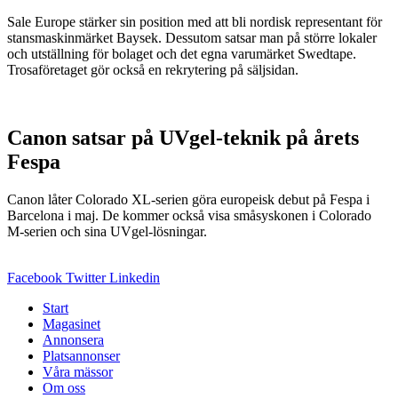
Sale Europe stärker sin position med att bli nordisk representant för
stansmaskinmärket Baysek. Dessutom satsar man på större lokaler
och utställning för bolaget och det egna varumärket Swedtape.
Trosaföretaget gör också en rekrytering på säljsidan.
Canon satsar på UVgel-teknik på årets
Fespa
Canon låter Colorado XL-serien göra europeisk debut på Fespa i
Barcelona i maj. De kommer också visa småsyskonen i Colorado
M-serien och sina UVgel-lösningar.
Facebook
Twitter
Linkedin
Start
Magasinet
Annonsera
Platsannonser
Våra mässor
Om oss