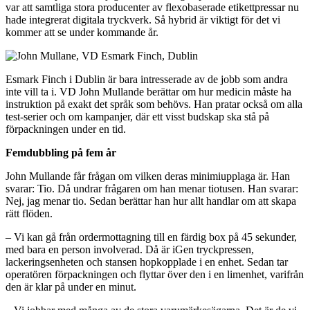
var att samtliga stora producenter av flexobaserade etikettpressar nu
hade integrerat digitala tryckverk. Så hybrid är viktigt för det vi
kommer att se under kommande år.
Esmark Finch i Dublin är bara intresserade av de jobb som andra
inte vill ta i. VD John Mullande berättar om hur medicin måste ha
instruktion på exakt det språk som behövs. Han pratar också om alla
test-serier och om kampanjer, där ett visst budskap ska stå på
förpackningen under en tid.
Femdubbling på fem år
John Mullande får frågan om vilken deras minimiupplaga är. Han
svarar: Tio. Då undrar frågaren om han menar tiotusen. Han svarar:
Nej, jag menar tio. Sedan berättar han hur allt handlar om att skapa
rätt flöden.
– Vi kan gå från ordermottagning till en färdig box på 45 sekunder,
med bara en person involverad. Då är iGen tryckpressen,
lackeringsenheten och stansen hopkopplade i en enhet. Sedan tar
operatören förpackningen och flyttar över den i en limenhet, varifrån
den är klar på under en minut.