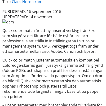
Text:
Claes Nordström
PUBLICERAD: 16 september 2016
UPPDATERAD: 14 november
Quick color match är ett nylanserat verktyg från Eizo
som ska göra det lättare för både nybörjare och
professionella att ställa in inställningarna i sitt color
management system, CMS. Verktyget togs fram under
ett samarbete mellan Eizo, Adobe, Canon och Epson.
Quick color match justerar automatiskt en kompatibel
Coloredge-skärms gain, ljusstyrka, gamma och färgrymd
(Adobe RGB), och skapar en profil för dessa inställningar
som är optimal för den valda papperstypen. Om du drar
en bild till Quick color match-rutan ska den automatiskt
öppnas i Photoshop och justeras till Eizos
rekommenderade färginställningar, baserat på papper
och printer.
– Epson samarbetar med branschledande tillverkare för