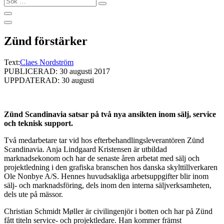
…
Zünd förstärker
Text:
Claes Nordström
PUBLICERAD: 30 augusti 2017
UPPDATERAD: 30 augusti
Zünd Scandinavia satsar på två nya ansikten inom sälj, service
och teknisk support.
Två medarbetare tar vid hos efterbehandlingsleverantören Zünd
Scandinavia. Anja Lindgaard Kristensen är utbildad
marknadsekonom och har de senaste åren arbetat med sälj och
projektledning i den grafiska branschen hos danska skylttillverkaren
Ole Nonbye A/S. Hennes huvudsakliga arbetsuppgifter blir inom
sälj- och marknadsföring, dels inom den interna säljverksamheten,
dels ute på mässor.
Christian Schmidt Møller är civilingenjör i botten och har på Zünd
fått titeln service- och projektledare. Han kommer främst