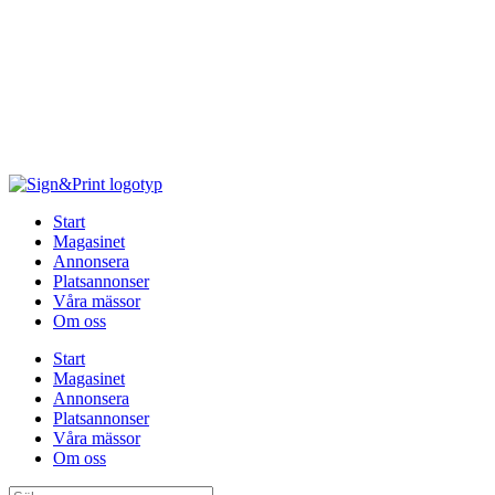
Hoppa
till
innehåll
Start
Magasinet
Annonsera
Platsannonser
Våra mässor
Om oss
Start
Magasinet
Annonsera
Platsannonser
Våra mässor
Om oss
Sök