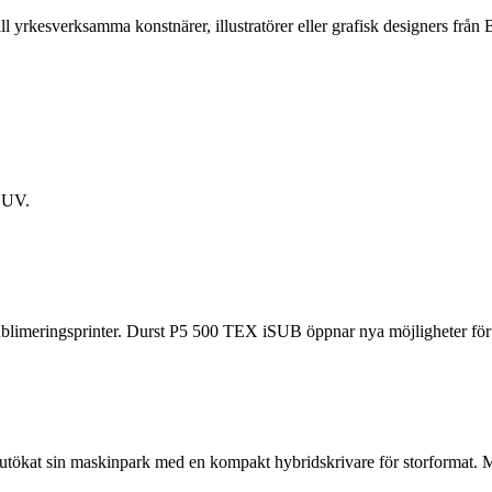
ll yrkesverksamma konstnärer, illustratörer eller grafisk designers f
d UV.
ublimeringsprinter. Durst P5 500 TEX iSUB öppnar nya möjligheter för 
 utökat sin maskinpark med en kompakt hybridskrivare för storformat.