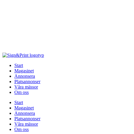
Hoppa
till
innehåll
Start
Magasinet
Annonsera
Platsannonser
Våra mässor
Om oss
Start
Magasinet
Annonsera
Platsannonser
Våra mässor
Om oss