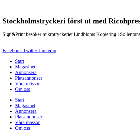
Stockholmstryckeri först ut med Ricohpre
Sign&Print besöker mikrotryckeriet Lindbloms Kopiering i Sollentuna 
Facebook
Twitter
Linkedin
Start
Magasinet
Annonsera
Platsannonser
Våra mässor
Om oss
Start
Magasinet
Annonsera
Platsannonser
Våra mässor
Om oss