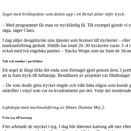
Segel med bröllopsfoto som delats upp i ett flertal delar inför tryck.
– Med programmet får man en tryckfärdig fil. Till exempel gjorde vi e
säga, säger Claes.
I dag säljer designbyrån sina tjänster som licenser till tryckerier – eller d
marknadsföring globalt. Hittills har totalt 20–30 tryckerier varav 3–4 
också med två engelska partner – Stacka Wraps som tar fram de 3d-m
Tält och tunnlar i portföljen
Ett segel är långt ifrån det enda som företaget gjort genom åren. I portf
att ta fram tryck till luftskepp. Beställaren av projektet var filmbolag
– De som skulle göra trycket ringde och ville hitta någon som kunde gö
utskrifter i vinyl som var en kvadratmeter per del. Varje del monterad
Luftskepp med marknadsföring av filmen Dumma Mej 2.
Från tyg till kartong
Förr arbetade de mycket i tyg. I dag blir däremot kartong allt mer efte