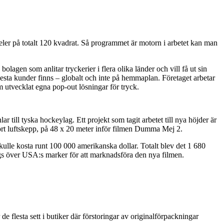
neler på totalt 120 kvadrat. Så programmet är motorn i arbetet kan man
re bolagen som anlitar tryckerier i flera olika länder och vill få ut sin
flesta kunder finns – globalt och inte på hemmaplan. Företaget arbetar
tvecklat egna pop-out lösningar för tryck.
ar till tyska hockeylag. Ett projekt som tagit arbetet till nya höjder är
t stort luftskepp, på 48 x 20 meter inför filmen Dumma Mej 2.
skulle kosta runt 100 000 amerikanska dollar. Totalt blev det 1 680
lögs över USA:s marker för att marknadsföra den nya filmen.
e flesta sett i butiker där förstoringar av originalförpackningar