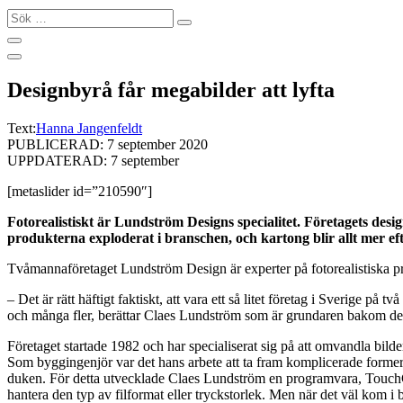
Sök
…
Designbyrå får megabilder att lyfta
Text:
Hanna Jangenfeldt
PUBLICERAD: 7 september 2020
UPPDATERAD: 7 september
[metaslider id=”210590″]
Fotorealistiskt är Lundström Designs specialitet. Företagets desi
produkterna exploderat i branschen, och kartong blir allt mer eft
Tvåmannaföretaget Lundström Design är experter på fotorealistiska pro
– Det är rätt häftigt faktiskt, att vara ett så litet företag i Sverige 
och många fler, berättar Claes Lundström som är grundaren bakom d
Företaget startade 1982 och har specialiserat sig på att omvandla bilde
Som byggingenjör var det hans arbete att ta fram komplicerade former 
duken. För detta utvecklade Claes Lundström en programvara, TouchCA
hantera den typ av filformat eller tryckstorlek. Men när det väl kom i