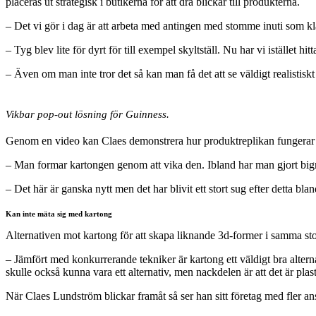
placeras ut strategisk i butikerna för att dra blickar till produkterna.
– Det vi gör i dag är att arbeta med antingen med stomme inuti som klä
– Tyg blev lite för dyrt för till exempel skyltställ. Nu har vi istället hit
– Även om man inte tror det så kan man få det att se väldigt realistis
Vikbar pop-out lösning för Guinness.
Genom en video kan Claes demonstrera hur produktreplikan fungerar när
– Man formar kartongen genom att vika den. Ibland har man gjort bignin
– Det här är ganska nytt men det har blivit ett stort sug efter detta blan
Kan inte mäta sig med kartong
Alternativen mot kartong för att skapa liknande 3d-former i samma sto
– Jämfört med konkurrerande tekniker är kartong ett väldigt bra alter
skulle också kunna vara ett alternativ, men nackdelen är att det är plas
När Claes Lundström blickar framåt så ser han sitt företag med fler ans