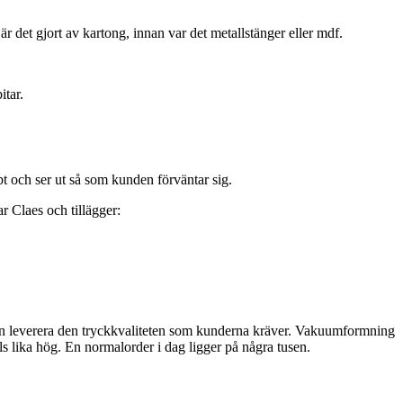
r det gjort av kartong, innan var det metallstänger eller mdf.
itar.
t och ser ut så som kunden förväntar sig.
r Claes och tillägger:
e kan leverera den tryckkvaliteten som kunderna kräver. Vakuumformning
lls lika hög. En normalorder i dag ligger på några tusen.