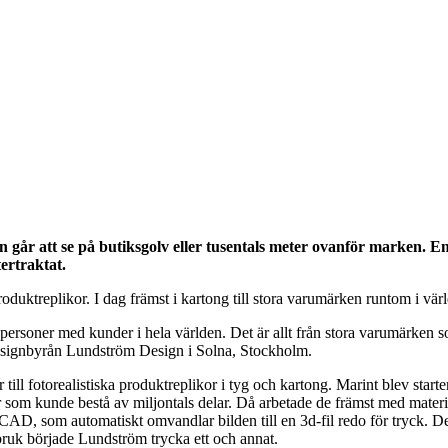
gn går att se på butiksgolv eller tusentals meter ovanför marken. 
ertraktat.
duktreplikor. I dag främst i kartong till stora varumärken runtom i vär
på två personer med kunder i hela världen. Det är allt från stora varumär
esignbyrån Lundström Design i Solna, Stockholm.
r till fotorealistiska produktreplikor i tyg och kartong. Marint blev st
som kunde bestå av miljontals delar. Då arbetade de främst med materia
D, som automatiskt omvandlar bilden till en 3d-fil redo för tryck. De
 bruk började Lundström trycka ett och annat.