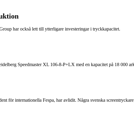
duktion
oup har också lett till ytterligare investeringar i tryckkapacitet.
 Heidelberg Speedmaster XL 106-8-P+LX med en kapacitet på 18 000 ark
ent för internationella Fespa, har avlidit. Några svenska screentrycka