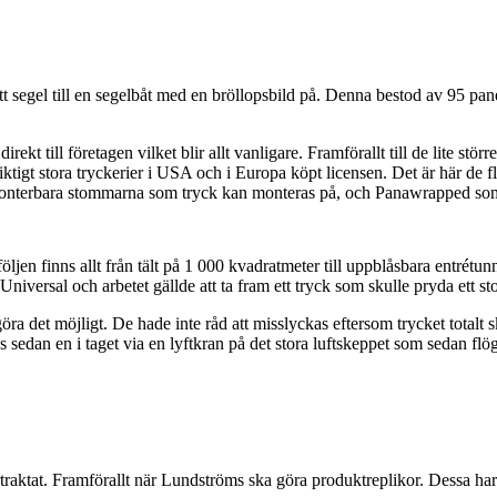
tt segel till en segelbåt med en bröllopsbild på. Denna bestod av 95 pa
irekt till företagen vilket blir allt vanligare. Framförallt till de lite stör
riktigt stora tryckerier i USA och i Europa köpt licensen. Det är här de 
onterbara stommarna som tryck kan monteras på, och Panawrapped som u
öljen finns allt från tält på 1 000 kvadratmeter till uppblåsbara entrétunnl
et Universal och arbetet gällde att ta fram ett tryck som skulle pryda et
ra det möjligt. De hade inte råd att misslyckas eftersom trycket totalt 
es sedan en i taget via en lyftkran på det stora luftskeppet som sedan f
rtraktat. Framförallt när Lundströms ska göra produktreplikor. Dessa har d