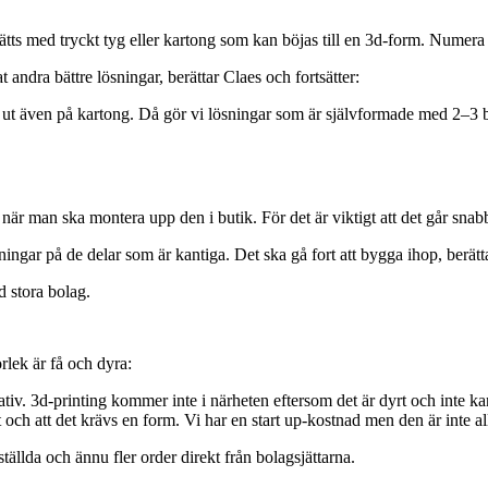
tts med tryckt tyg eller kartong som kan böjas till en 3d-form. Numera ä
tat andra bättre lösningar, berättar Claes och fortsätter:
kt ut även på kartong. Då gör vi lösningar som är självformade med 2–3 b
 man ska montera upp den i butik. För det är viktigt att det går snabb
gar på de delar som är kantiga. Det ska gå fort att bygga ihop, berätta
d stora bolag.
rlek är få och dyra:
nativ. 3d-printing kommer inte i närheten eftersom det är dyrt och int
t och att det krävs en form. Vi har en start up-kostnad men den är inte a
tällda och ännu fler order direkt från bolagsjättarna.