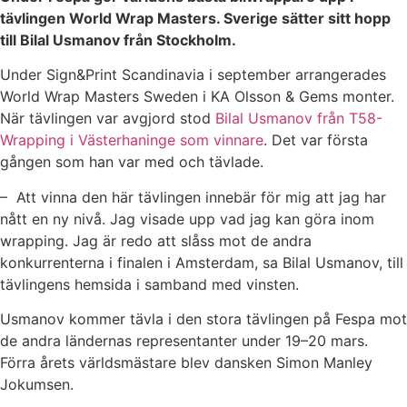
tävlingen World Wrap Masters. Sverige sätter sitt hopp
till Bilal Usmanov från Stockholm.
Under Sign&Print Scandinavia i september arrangerades
World Wrap Masters Sweden i KA Olsson & Gems monter.
När tävlingen var avgjord stod
Bilal Usmanov från T58-
Wrapping i Västerhaninge som vinnare
. Det var första
gången som han var med och tävlade.
– Att vinna den här tävlingen innebär för mig att jag har
nått en ny nivå. Jag visade upp vad jag kan göra inom
wrapping. Jag är redo att slåss mot de andra
konkurrenterna i finalen i Amsterdam, sa Bilal Usmanov, till
tävlingens hemsida i samband med vinsten.
Usmanov kommer tävla i den stora tävlingen på Fespa mot
de andra ländernas representanter under 19–20 mars.
Förra årets världsmästare blev dansken Simon Manley
Jokumsen.