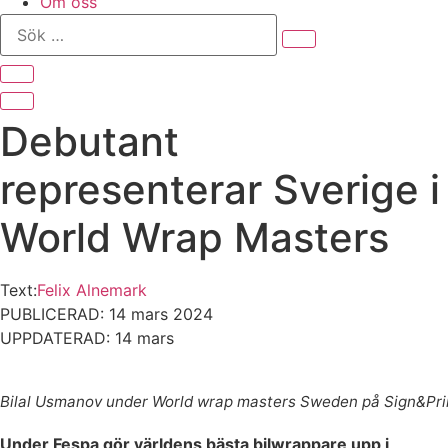
Om oss
Sök
…
Debutant
representerar Sverige i
World Wrap Masters
Text:
Felix Alnemark
PUBLICERAD: 14 mars 2024
UPPDATERAD: 14 mars
Bilal Usmanov under World wrap masters Sweden på Sign&Pri
Under Fespa gör världens bästa bilwrappare upp i