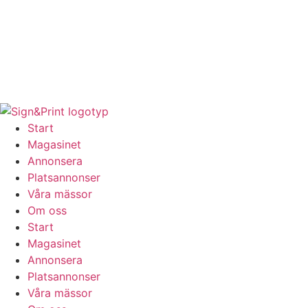
Hoppa
till
innehåll
Start
Magasinet
Annonsera
Platsannonser
Våra mässor
Om oss
Start
Magasinet
Annonsera
Platsannonser
Våra mässor