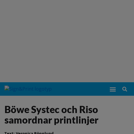
Böwe Systec och Riso
samordnar printlinjer
Text:
Veronica Rönnlund