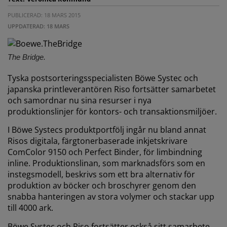
PUBLICERAD: 18 MARS 2015
UPPDATERAD: 18 MARS
The Bridge.
Tyska postsorteringsspecialisten Böwe Systec och
japanska printleverantören Riso fortsätter samarbetet
och samordnar nu sina resurser i nya
produktionslinjer för kontors- och transaktionsmiljöer.
I Böwe Systecs produktportfölj ingår nu bland annat
Risos digitala, färgtonerbaserade inkjetskrivare
ComColor 9150 och Perfect Binder, för limbindning
inline. Produktionslinan, som marknadsförs som en
instegsmodell, beskrivs som ett bra alternativ för
produktion av böcker och broschyrer genom den
snabba hanteringen av stora volymer och stackar upp
till 4000 ark.
Böwe Systec och Riso fortsätter också sitt samarbete