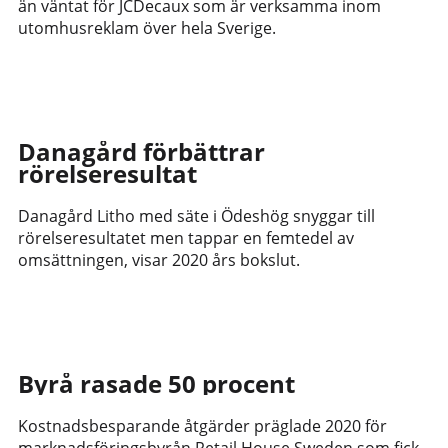
än väntat för JCDecaux som är verksamma inom
utomhusreklam över hela Sverige.
Danagård förbättrar
rörelseresultat
Danagård Litho med säte i Ödeshög snyggar till
rörelseresultatet men tappar en femtedel av
omsättningen, visar 2020 års bokslut.
Byrå rasade 50 procent
Kostnadsbesparande åtgärder präglade 2020 för
marknadsföringsbyrån Retail House Sweden som fick