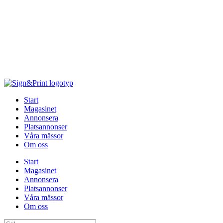
Hoppa
till
innehåll
Start
Magasinet
Annonsera
Platsannonser
Våra mässor
Om oss
Start
Magasinet
Annonsera
Platsannonser
Våra mässor
Om oss
Sök