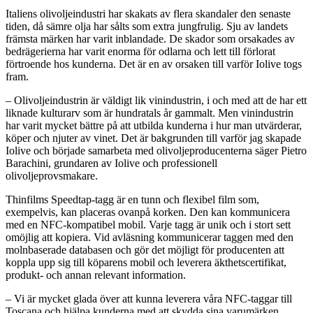
Italiens olivoljeindustri har skakats av flera skandaler den senaste
tiden, då sämre olja har sålts som extra jungfrulig. Sju av landets
främsta märken har varit inblandade. De skador som orsakades av
bedrägerierna har varit enorma för odlarna och lett till förlorat
förtroende hos kunderna. Det är en av orsaken till varför Iolive togs
fram.
– Olivoljeindustrin är väldigt lik vinindustrin, i och med att de har ett
liknade kulturarv som är hundratals år gammalt. Men vinindustrin
har varit mycket bättre på att utbilda kunderna i hur man utvärderar,
köper och njuter av vinet. Det är bakgrunden till varför jag skapade
Iolive och började samarbeta med olivoljeproducenterna säger Pietro
Barachini, grundaren av Iolive och professionell
olivoljeprovsmakare.
Thinfilms Speedtap-tagg är en tunn och flexibel film som,
exempelvis, kan placeras ovanpå korken. Den kan kommunicera
med en NFC-kompatibel mobil. Varje tagg är unik och i stort sett
omöjlig att kopiera. Vid avläsning kommunicerar taggen med den
molnbaserade databasen och gör det möjligt för producenten att
koppla upp sig till köparens mobil och leverera äkthetscertifikat,
produkt- och annan relevant information.
– Vi är mycket glada över att kunna leverera våra NFC-taggar till
Toscana och hjälpa kunderna med att skydda sina varumärken,